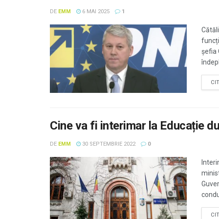
DE
EMM
6 MAI 2025
1
Cătăl
funcț
șefia
îndepli
CI
Cine va fi interimar la Educație 
DE
EMM
30 SEPTEMBRIE 2022
0
Inter
minist
Guver
conduc
CI