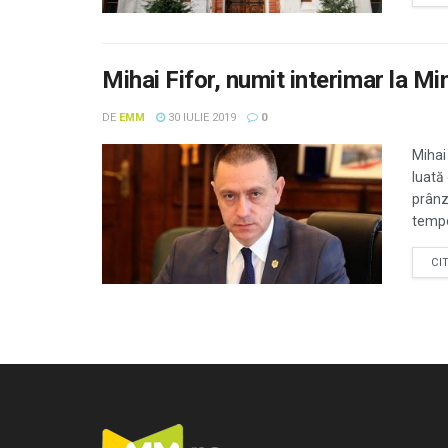
Mihai Fifor, numit interimar la Mi
DE
EMM
30 IULIE 2019
0
Mihai 
luată
prânz
tempo
CI