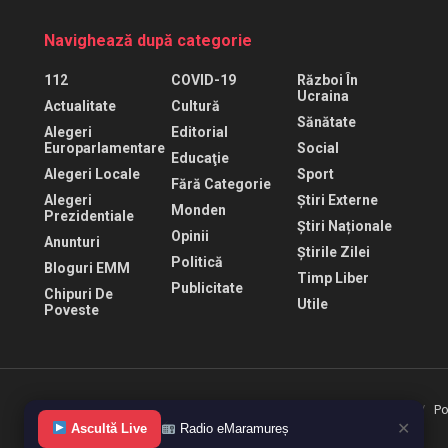
Navighează după categorie
112
COVID-19
Război În
Ucraina
Actualitate
Cultură
Sănătate
Alegeri
Editorial
Europarlamentare
Social
Educaţie
Alegeri Locale
Sport
Fără Categorie
Alegeri
Știri Externe
Monden
Prezidentiale
Știri Naționale
Opinii
Anunturi
Știrile Zilei
Politică
Bloguri EMM
Timp Liber
Publicitate
Chipuri De
Utile
Poveste
Termeni de folosire
Politica de confidentialitate
Po
✕
Ascultă Live
Radio eMaramureș