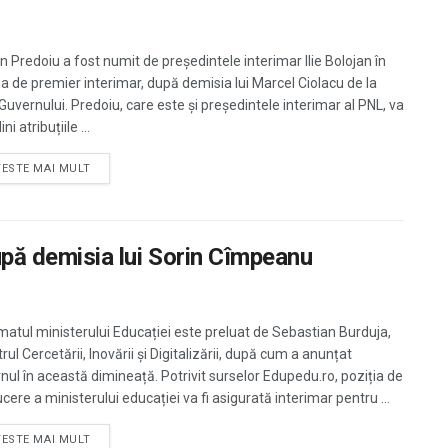
in Predoiu a fost numit de președintele interimar Ilie Bolojan în
ia de premier interimar, după demisia lui Marcel Ciolacu de la
 Guvernului. Predoiu, care este și președintele interimar al PNL, va
ni atribuțiile ...
TESTE MAI MULT
după demisia lui Sorin Cîmpeanu
imatul ministerului Educației este preluat de Sebastian Burduja,
rul Cercetării, Inovării și Digitalizării, după cum a anunțat
nul în această dimineață. Potrivit surselor Edupedu.ro, poziția de
ere a ministerului educației va fi asigurată interimar pentru ...
TESTE MAI MULT