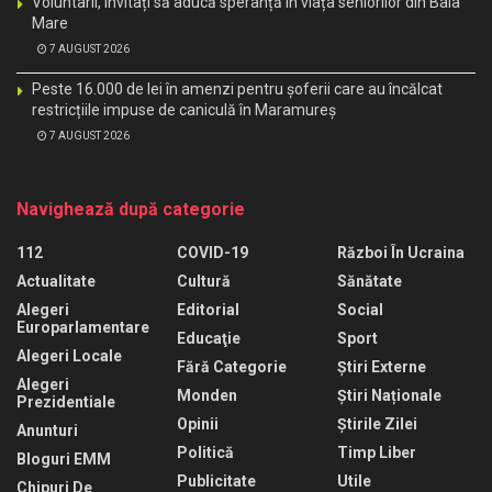
Voluntarii, invitați să aducă speranță în viața seniorilor din Baia
Mare
7 AUGUST 2026
Peste 16.000 de lei în amenzi pentru șoferii care au încălcat
restricțiile impuse de caniculă în Maramureș
7 AUGUST 2026
Navighează după categorie
112
COVID-19
Război În Ucraina
Actualitate
Cultură
Sănătate
Alegeri
Editorial
Social
Europarlamentare
Educaţie
Sport
Alegeri Locale
Fără Categorie
Știri Externe
Alegeri
Monden
Știri Naționale
Prezidentiale
Opinii
Știrile Zilei
Anunturi
Politică
Timp Liber
Bloguri EMM
Publicitate
Utile
Chipuri De