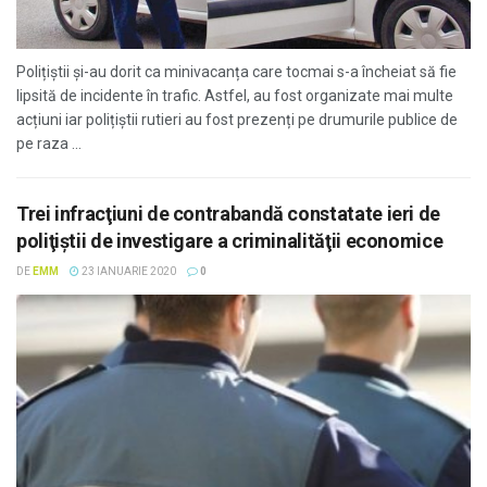
Polițiștii și-au dorit ca minivacanța care tocmai s-a încheiat să fie
lipsită de incidente în trafic. Astfel, au fost organizate mai multe
acțiuni iar polițiștii rutieri au fost prezenți pe drumurile publice de
pe raza ...
Trei infracţiuni de contrabandă constatate ieri de
poliţiştii de investigare a criminalităţii economice
DE
EMM
23 IANUARIE 2020
0