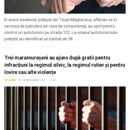
În acest weekend, polițiștii din Tăuții Măgherăuș, aflându-se în
serviciul de patrulare pe raza de competență, au oprit pentru
control un autoturism pe strada 102. La volanul autoturismului
polițiștii au identificat un bărbat de 58 ...
Trei maramureşeni au ajuns după gratii pentru
infracțiuni la regimul silvic, la regimul rutier și pentru
lovire sau alte violențe
DE
EMM
14 IANUARIE 2021
0