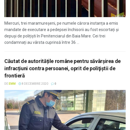
Miercuri, trei maramureșeni, pe numele cărora instanța a emis
mandate de executare a pedepsei închisorii au fost escortați și
depuși de polițiști în Penitenciarul din Baia Mare. Cei trei
condamnați au vârsta cuprinsă între 36 ...
Căutat de autoritățile române pentru săvârşirea de
infracțiuni contra persoanei, oprit de poliţiştii de
frontieră
DE
EMM
8 DECEMBRIE 2020
0