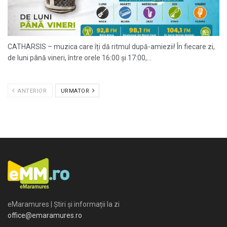
CATHARSIS – muzica care îți dă ritmul după-amiezii! În fiecare zi,
de luni până vineri, între orele 16:00 și 17:00,...
ANTERIOR
URMATOR
eMaramures | Știri și informații la zi
office@emaramures.ro