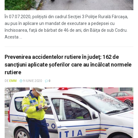
În 07.07.2020, polițiștii din cadrul Secţiei 3 Poliţie Rurală Fărcaşa,
au pus în aplicare un mandat de executare a pedepsei cu
închisoarea, faţă de bărbat de 46 de ani, din Băiţa de sub Codru.
Acesta ...
Prevenirea accidentelor rutiere în judeţ: 162 de
sancţiuni aplicate şoferilor care au încălcat normele
rutiere
DE
EMM
9 IUNIE 2020
0