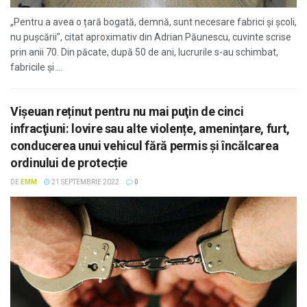
„Pentru a avea o țară bogată, demnă, sunt necesare fabrici și școli,
nu pușcării”, citat aproximativ din Adrian Păunescu, cuvinte scrise
prin anii 70. Din păcate, după 50 de ani, lucrurile s-au schimbat,
fabricile și ...
Vişeuan reținut pentru nu mai puţin de cinci
infracţiuni: lovire sau alte violențe, amenințare, furt,
conducerea unui vehicul fără permis și încălcarea
ordinului de protecție
DE
EMM
21 SEPTEMBRIE 2022
0