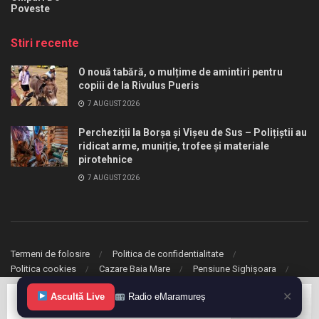
Poveste
Stiri recente
O nouă tabără, o mulțime de amintiri pentru
copiii de la Rivulus Pueris
7 AUGUST 2026
Percheziții la Borșa și Vișeu de Sus – Polițiștii au
ridicat arme, muniție, trofee și materiale
pirotehnice
7 AUGUST 2026
Termeni de folosire
Politica de confidentialitate
Politica cookies
Cazare Baia Mare
Pensiune Sighișoara
✕
© 2020 eMaramures. Toate drepturile rezervate.
Ascultă Live
Radio eMaramureș