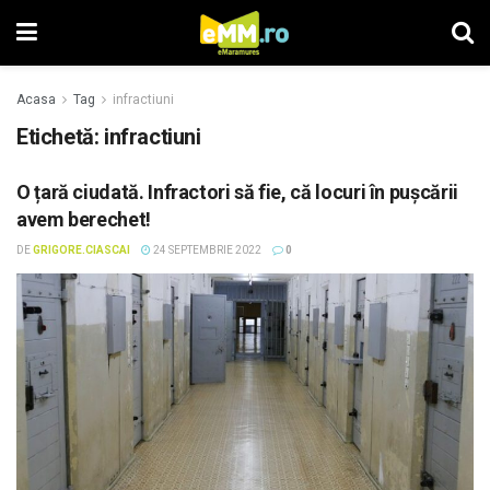
Acasa
Tag
infractiuni
Etichetă: infractiuni
O țară ciudată. Infractori să fie, că locuri în pușcării
avem berechet!
DE
GRIGORE.CIASCAI
24 SEPTEMBRIE 2022
0