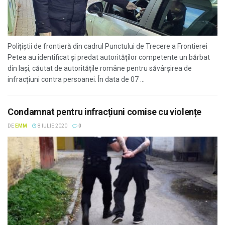
Polițiștii de frontieră din cadrul Punctului de Trecere a Frontierei
Petea au identificat și predat autorităților competente un bărbat
din Iași, căutat de autoritățile române pentru săvârşirea de
infracțiuni contra persoanei. În data de 07 ...
Condamnat pentru infracțiuni comise cu violențe
DE
EMM
8 IULIE 2020
0