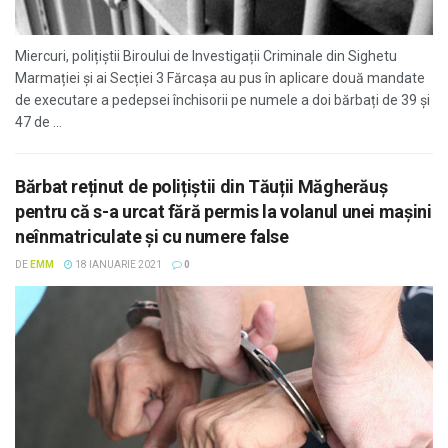
Miercuri, polițiștii Biroului de Investigații Criminale din Sighetu
Marmației și ai Secției 3 Fărcașa au pus în aplicare două mandate
de executare a pedepsei închisorii pe numele a doi bărbați de 39 și
47 de ...
Bărbat reținut de polițiștii din Tăuții Măgherăuș
pentru că s-a urcat fără permis la volanul unei maşini
neînmatriculate şi cu numere false
DE
EMM
18 IANUARIE 2021
0