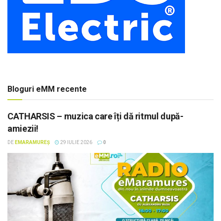
Bloguri eMM recente
CATHARSIS – muzica care îți dă ritmul după-
amiezii!
DE
EMARAMUREȘ
29 IULIE 2026
0