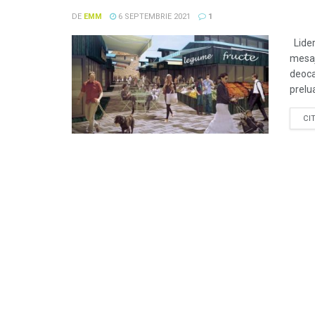
DE
EMM
6 SEPTEMBRIE 2021
1
Lider
mesaj
deoca
prelua
CI