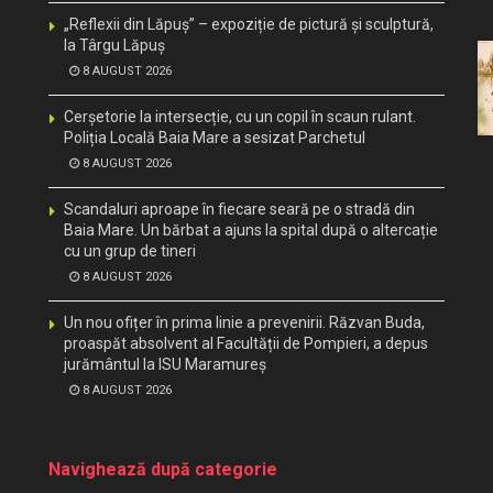
„Reflexii din Lăpuș” – expoziție de pictură și sculptură,
la Târgu Lăpuș
8 AUGUST 2026
Cerșetorie la intersecție, cu un copil în scaun rulant.
Poliția Locală Baia Mare a sesizat Parchetul
8 AUGUST 2026
Scandaluri aproape în fiecare seară pe o stradă din
Baia Mare. Un bărbat a ajuns la spital după o altercație
cu un grup de tineri
8 AUGUST 2026
Un nou ofițer în prima linie a prevenirii. Răzvan Buda,
proaspăt absolvent al Facultății de Pompieri, a depus
jurământul la ISU Maramureș
8 AUGUST 2026
Navighează după categorie