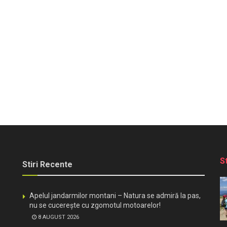
S
Stiri Recente
Apelul jandarmilor montani – Natura se admiră la pas,
nu se cucerește cu zgomotul motoarelor!
8 AUGUST 2026