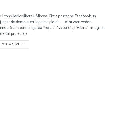
ul consilierilor liberali Mircea Cirt a postat pe Facebook un
 legat de demolarea ilegala a pietei : Atât vom vedea
mdată din reamenajarea Piețelor ”Izvoare” și ”Albina”: imaginile
te din proiectele ...
TESTE MAI MULT