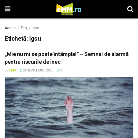
Acasa
Tag
igsu
Etichetă: igsu
„Mie nu mi se poate întâmpla!” – Semnal de alarmă
pentru riscurile de înec
DE
EMM
29 SEPTEMBRIE 2023
0