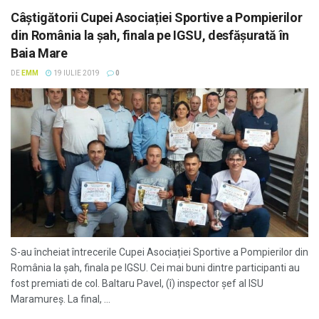
Câştigătorii Cupei Asociației Sportive a Pompierilor
din România la șah, finala pe IGSU, desfăşurată în
Baia Mare
DE
EMM
19 IULIE 2019
0
S-au încheiat întrecerile Cupei Asociației Sportive a Pompierilor din
România la șah, finala pe IGSU. Cei mai buni dintre participanti au
fost premiati de col. Baltaru Pavel, (î) inspector șef al ISU
Maramureș. La final, ...