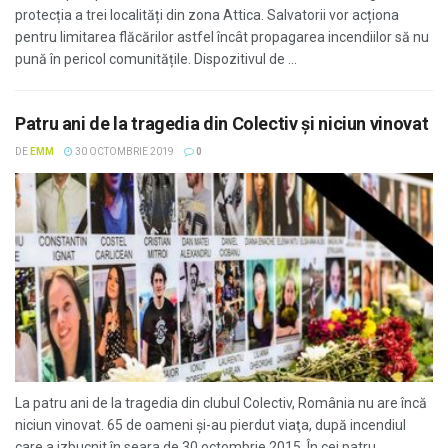
protecția a trei localități din zona Attica. Salvatorii vor acționa
pentru limitarea flăcărilor astfel încât propagarea incendiilor să nu
pună în pericol comunitățile. Dispozitivul de ...
Patru ani de la tragedia din Colectiv şi niciun vinovat
DE
EMM
30 OCTOMBRIE 2019
0
La patru ani de la tragedia din clubul Colectiv, România nu are încă
niciun vinovat. 65 de oameni şi-au pierdut viaţa, după incendiul
care a izbucnit în seara de 30 octombrie 2015. În cei patru ...