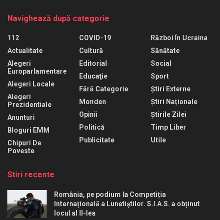
Navighează după categorie
112
COVID-19
Război În Ucraina
Actualitate
Cultură
Sănătate
Alegeri
Editorial
Social
Europarlamentare
Educaţie
Sport
Alegeri Locale
Fără Categorie
Știri Externe
Alegeri
Monden
Știri Naționale
Prezidentiale
Opinii
Știrile Zilei
Anunturi
Politică
Timp Liber
Bloguri EMM
Publicitate
Utile
Chipuri De
Poveste
Stiri recente
România, pe podium la Competiția
Internațională a Lunetiștilor. S.I.A.S. a obținut
locul al II-lea