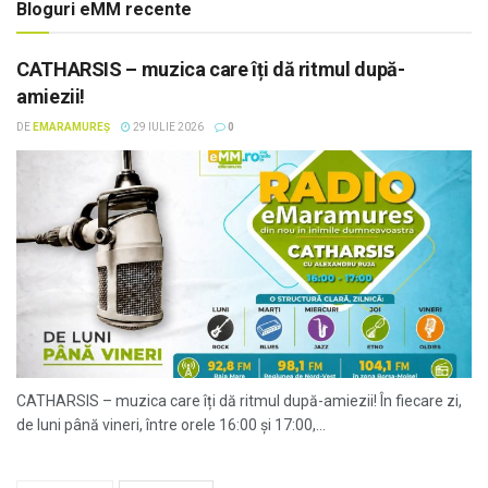
Bloguri eMM recente
CATHARSIS – muzica care îți dă ritmul după-
amiezii!
DE
EMARAMUREȘ
29 IULIE 2026
0
CATHARSIS – muzica care îți dă ritmul după-amiezii! În fiecare zi,
de luni până vineri, între orele 16:00 și 17:00,...