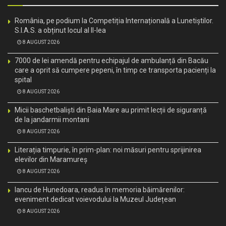
România, pe podium la Competiția Internațională a Lunetiștilor.
S.I.A.S. a obținut locul al II-lea
8 AUGUST 2026
7000 de lei amendă pentru echipajul de ambulanță din Bacău
care a oprit să cumpere pepeni, în timp ce transporta pacienți la
spital
8 AUGUST 2026
Micii baschetbaliști din Baia Mare au primit lecții de siguranță
de la jandarmii montani
8 AUGUST 2026
Literația timpurie, în prim-plan: noi măsuri pentru sprijinirea
elevilor din Maramureș
8 AUGUST 2026
Iancu de Hunedoara, readus în memoria băimărenilor:
eveniment dedicat voievodului la Muzeul Județean
8 AUGUST 2026