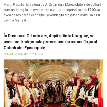
Marţi, 9 aprilie, la Galeria de Artă din Baia Mare, iubitorii de cultură
sunt aşteptaţi la un eveniment cultural. Începând cu ora 17.00 va
avea deschiderea expoziției și vernisajul artiștilor plastici Balazsi
Lavinia Maria & ...
În Duminica Ortodoxiei, după sfânta liturghie, va
avea loc tradiționala procesiune cu icoane în jurul
Catedralei Episcopale
DE
EMM
23 MARTIE 2024
0