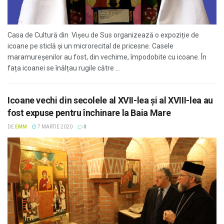
Casa de Cultură din Vişeu de Sus organizează o expoziție de
icoane pe sticlă și un microrecital de pricesne. Casele
maramureșenilor au fost, din vechime, împodobite cu icoane. În
fața icoanei se înălțau rugile către ...
Icoane vechi din secolele al XVII-lea şi al XVIII-lea au
fost expuse pentru închinare la Baia Mare
DE
EMM
7 MARTIE 2020
0