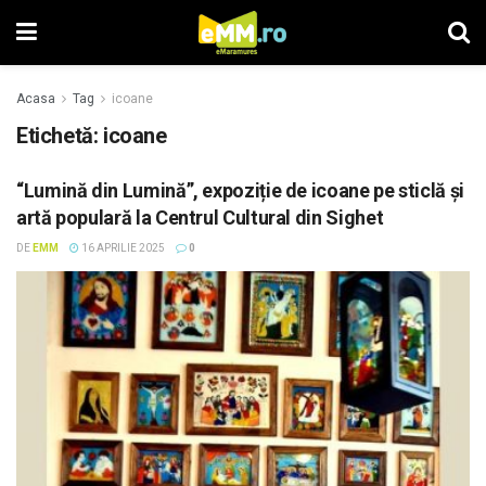
Acasa
Tag
icoane
Etichetă: icoane
“Lumină din Lumină”, expoziție de icoane pe sticlă și
artă populară la Centrul Cultural din Sighet
DE
EMM
16 APRILIE 2025
0