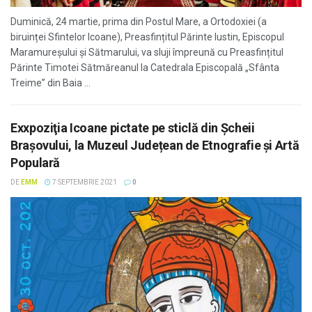
Duminică, 24 martie, prima din Postul Mare, a Ortodoxiei (a
biruinței Sfintelor Icoane), Preasfințitul Părinte Iustin, Episcopul
Maramureșului și Sătmarului, va sluji împreună cu Preasfințitul
Părinte Timotei Sătmăreanul la Catedrala Episcopală „Sfânta
Treime” din Baia ...
Exxpoziţia Icoane pictate pe sticlă din Şcheii
Brașovului, la Muzeul Județean de Etnografie și Artă
Populară
DE
EMM
7 SEPTEMBRIE 2021
0