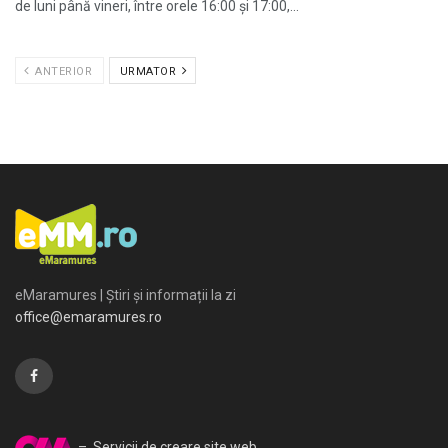
de luni până vineri, între orele 16:00 și 17:00,...
ANTERIOR
URMATOR
eMaramures | Știri și informații la zi
office@emaramures.ro
– Servicii de creare site web