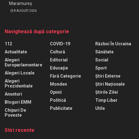
Maramureș
8 AUGUST 2026
Navighează după categorie
112
COVID-19
Război În Ucraina
Actualitate
Cultură
Sănătate
Alegeri
Editorial
Social
Europarlamentare
Educaţie
Sport
Alegeri Locale
Fără Categorie
Știri Externe
Alegeri
Monden
Știri Naționale
Prezidentiale
Opinii
Știrile Zilei
Anunturi
Politică
Timp Liber
Bloguri EMM
Publicitate
Utile
Chipuri De
Poveste
Stiri recente