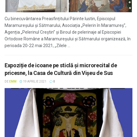
Cu binecuvântarea Preasfințitului Părinte Iustin, Episcopul
Maramureșului și Sătmarului, Asociația „Pelerin în Maramureș”,
Agenția „Pelerinul Creștin” și Biroul de pelerinaje al Episcopiei
Ortodoxe Române a Maramureșului și Sătmarului organizează, în
perioada 20-22 mai 2021, „Zilele ...
Expoziție de icoane pe sticlă și microrecital de
pricesne, la Casa de Cultură din Vişeu de Sus
DE
EMM
19 APRILIE 2021
0