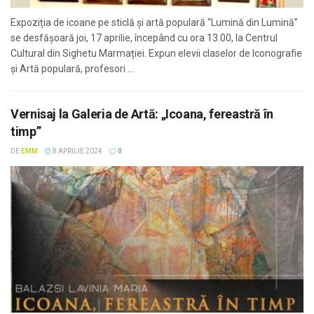
Expoziția de icoane pe sticlă și artă populară “Lumină din Lumină”
se desfășoară joi, 17 aprilie, începând cu ora 13.00, la Centrul
Cultural din Sighetu Marmației. Expun elevii claselor de Iconografie
și Artă populară, profesori ...
Vernisaj la Galeria de Artă: „Icoana, fereastră în
timp”
DE
EMM
8 APRILIE 2024
0