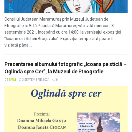
Consiliul Județean Maramureș prin Muzeul Județean de
Etnografie și Artă Populară Maramureș vă invită miercuri, 8
septembrie 2021, începând cu ora 14:00, la vernisajul expoziției
”Icoane din Scheii Brașovului”. Expoziția temporară poate fi
vizitată până ...
Prezentarea albumului fotografic „Icoana pe sticlă –
Oglindă spre Cer”, la Muzeul de Etnografie
DE
EMM
3 SEPTEMBRIE 2021
0