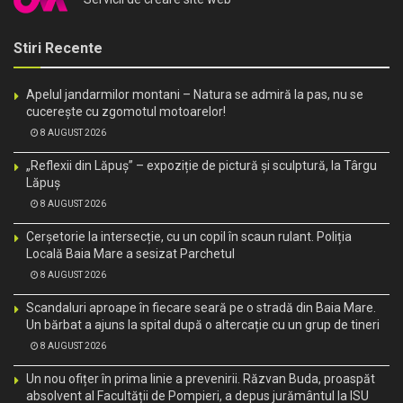
Stiri Recente
Apelul jandarmilor montani – Natura se admiră la pas, nu se
cucerește cu zgomotul motoarelor!
8 AUGUST 2026
„Reflexii din Lăpuș” – expoziție de pictură și sculptură, la Târgu
Lăpuș
8 AUGUST 2026
Cerșetorie la intersecție, cu un copil în scaun rulant. Poliția
Locală Baia Mare a sesizat Parchetul
8 AUGUST 2026
Scandaluri aproape în fiecare seară pe o stradă din Baia Mare.
Un bărbat a ajuns la spital după o altercație cu un grup de tineri
8 AUGUST 2026
Un nou ofițer în prima linie a prevenirii. Răzvan Buda, proaspăt
absolvent al Facultății de Pompieri, a depus jurământul la ISU