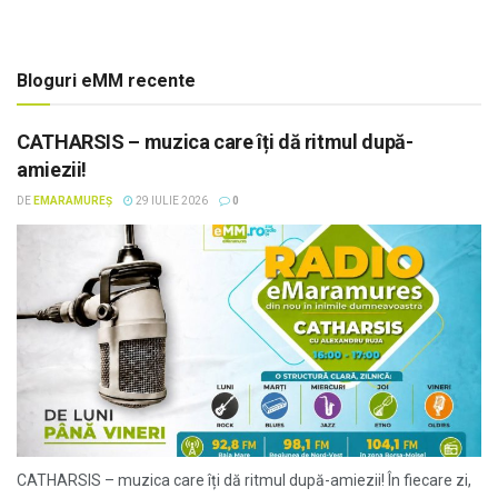
Bloguri eMM recente
CATHARSIS – muzica care îți dă ritmul după-
amiezii!
DE
EMARAMUREȘ
29 IULIE 2026
0
CATHARSIS – muzica care îți dă ritmul după-amiezii! În fiecare zi,