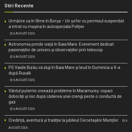
Stiri Recente
Urmărire ca în filme în Borșa – Un șofer cu permisul suspendat
a intrat cu mașina în autospeciala Poliției
6 AUGUST 2026
Astronomia prinde viață în Baia Mare. Eveniment dedicat
pasionaților de univers și observațiilor prin telescop
6 AUGUST 2026
PS Vasile Bizău va sluji în Baia Mare și Ieud în Duminica a X-a
după Rusalii
6 AUGUST 2026
Vântul puternic creează probleme în Maramureș: copaci
doborâți și risc după căderea unei crengi peste o conductă de
gaz
6 AUGUST 2026
Credință, aventură și tradiție la jubileul Cercetașilor Munților
6
AUGUST 2026