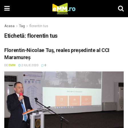
Acasa
Tag
florentin tus
Etichetă: florentin tus
Florentin-Nicolae Tuș, reales președinte al CCI
Maramureș
DE
EMM
2 IULIE 2020
0