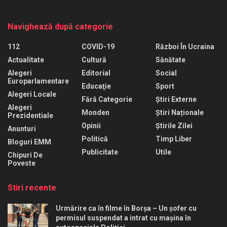
Navighează după categorie
112
COVID-19
Război În Ucraina
Actualitate
Cultură
Sănătate
Alegeri
Editorial
Social
Europarlamentare
Educaţie
Sport
Alegeri Locale
Fără Categorie
Știri Externe
Alegeri
Monden
Știri Naționale
Prezidentiale
Opinii
Știrile Zilei
Anunturi
Politică
Timp Liber
Bloguri EMM
Publicitate
Utile
Chipuri De
Poveste
Stiri recente
Urmărire ca în filme în Borșa – Un șofer cu
permisul suspendat a intrat cu mașina în