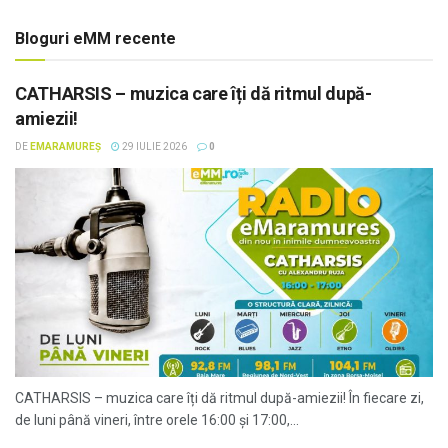
Bloguri eMM recente
CATHARSIS – muzica care îți dă ritmul după-
amiezii!
DE
EMARAMUREȘ
29 IULIE 2026
0
CATHARSIS – muzica care îți dă ritmul după-amiezii! În fiecare zi,
de luni până vineri, între orele 16:00 și 17:00,...