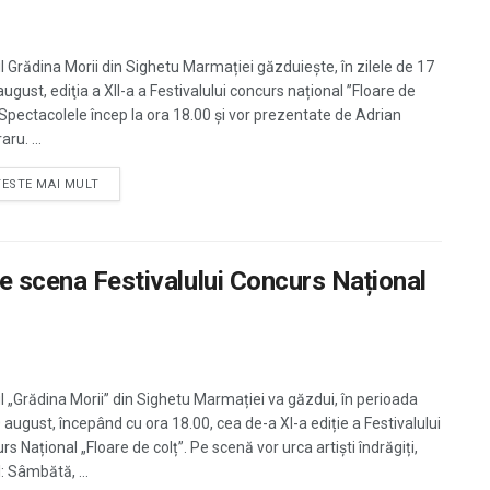
l Grădina Morii din Sighetu Marmației găzduieşte, în zilele de 17
august, ediţia a XII-a a Festivalului concurs național ”Floare de
. Spectacolele încep la ora 18.00 şi vor prezentate de Adrian
ru. ...
TESTE MAI MULT
pe scena Festivalului Concurs Național
l „Grădina Morii” din Sighetu Marmației va găzdui, în perioada
 august, începând cu ora 18.00, cea de-a XI-a ediție a Festivalului
s Național „Floare de colț”. Pe scenă vor urca artiști îndrăgiți,
: Sâmbătă, ...