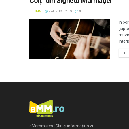
Colț” din Sighetu Marmaţiei
DE
EMM
9 AUGUST 2019
0
În pe
şapte
muzic
interpr
CI
eMaramures | Știri și informații la zi