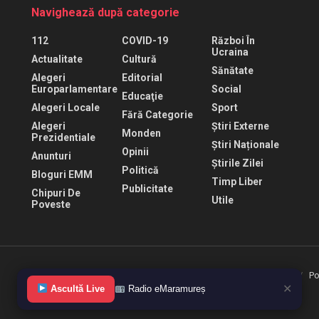
Navighează după categorie
112
COVID-19
Război În
Ucraina
Actualitate
Cultură
Sănătate
Alegeri
Editorial
Europarlamentare
Social
Educaţie
Alegeri Locale
Sport
Fără Categorie
Alegeri
Știri Externe
Monden
Prezidentiale
Știri Naționale
Opinii
Anunturi
Știrile Zilei
Politică
Bloguri EMM
Timp Liber
Publicitate
Chipuri De
Utile
Poveste
Termeni de folosire
Politica de confidentialitate
Po
✕
Ascultă Live
Radio eMaramureș