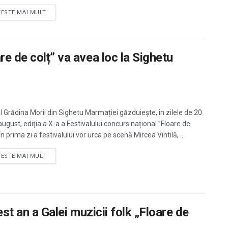
TESTE MAI MULT
re de colț” va avea loc la Sighetu
l Grădina Morii din Sighetu Marmației găzduieşte, în zilele de 20
august, ediţia a X-a a Festivalului concurs național ”Floare de
 În prima zi a festivalului vor urca pe scenă Mircea Vintilă, ...
TESTE MAI MULT
est an a Galei muzicii folk „Floare de