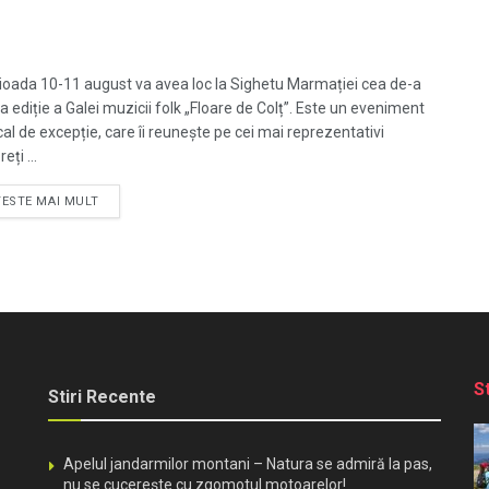
rioada 10-11 august va avea loc la Sighetu Marmației cea de-a
a ediție a Galei muzicii folk „Floare de Colț”. Este un eveniment
al de excepție, care îi reunește pe cei mai reprezentativi
eți ...
TESTE MAI MULT
S
Stiri Recente
Apelul jandarmilor montani – Natura se admiră la pas,
nu se cucerește cu zgomotul motoarelor!