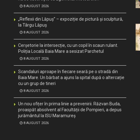
8 AUGUST 2026
„Reflexii din Lăpuș” – expoziție de pictură și sculptură,
la Târgu Lăpuș
8 AUGUST 2026
Cerșetorie la intersecție, cu un copil în scaun rulant.
Poliția Locală Baia Mare a sesizat Parchetul
8 AUGUST 2026
Scandaluri aproape în fiecare seară pe o stradă din
Baia Mare. Un bărbat a ajuns la spital după o altercație
cu un grup de tineri
8 AUGUST 2026
Un nou ofițer în prima linie a prevenirii. Răzvan Buda,
proaspăt absolvent al Facultății de Pompieri, a depus
jurământul la ISU Maramureș
8 AUGUST 2026