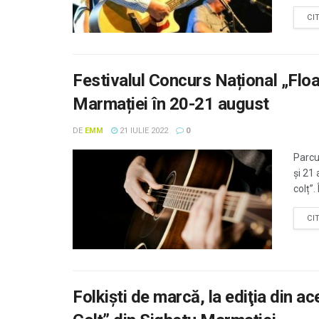
CI
Festivalul Concurs Național „Floa
Marmației în 20-21 august
DE
EMM
21 IULIE 2022
0
Parcu
și 21 
colț”.
CI
Folkişti de marcă, la ediţia din ac