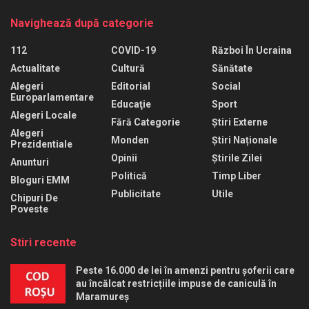
Navighează după categorie
112
COVID-19
Război În Ucraina
Actualitate
Cultură
Sănătate
Alegeri
Editorial
Social
Europarlamentare
Educaţie
Sport
Alegeri Locale
Fără Categorie
Știri Externe
Alegeri
Monden
Știri Naționale
Prezidentiale
Opinii
Știrile Zilei
Anunturi
Politică
Timp Liber
Bloguri EMM
Publicitate
Utile
Chipuri De
Poveste
Stiri recente
Peste 16.000 de lei în amenzi pentru șoferii care
au încălcat restricțiile impuse de caniculă în
Maramureș