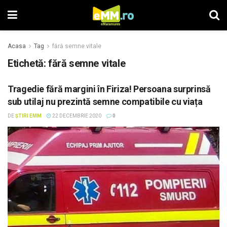
Acasa
Tag
fără semne vitale
Etichetă: fără semne vitale
Tragedie fără margini în Firiza! Persoana surprinsă
sub utilaj nu prezintă semne compatibile cu viața
DE
ȘTIRI EMM
22 DECEMBRIE 2020
0