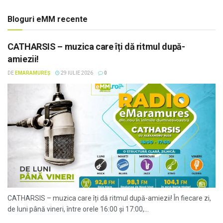
Bloguri eMM recente
CATHARSIS – muzica care îți dă ritmul după-
amiezii!
DE
EMARAMUREȘ
29 IULIE 2026
0
CATHARSIS – muzica care îți dă ritmul după-amiezii! În fiecare zi,
de luni până vineri, între orele 16:00 și 17:00,...