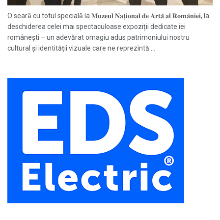
O seară cu totul specială la 𝐌𝐮𝐳𝐞𝐮𝐥 𝐍𝐚𝐭̦𝐢𝐨𝐧𝐚𝐥 𝐝𝐞 𝐀𝐫𝐭𝐚̆ 𝐚𝐥 𝐑𝐨𝐦𝐚̂𝐧𝐢𝐞𝐢, la
deschiderea celei mai spectaculoase expoziții dedicate iei
românești – un adevărat omagiu adus patrimoniului nostru
cultural și identității vizuale care ne reprezintă ...