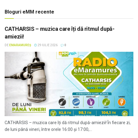
Bloguri eMM recente
CATHARSIS – muzica care îți dă ritmul după-
amiezii!
DE
EMARAMUREȘ
29 IULIE 2026
0
CATHARSIS – muzica care îți dă ritmul după-amiezii! În fiecare zi,
de luni până vineri, între orele 16:00 și 17:00,...