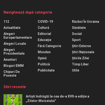
Navighează după categorie
112
COVID-19
Război În Ucraina
Actualitate
Cultură
Sănătate
Alegeri
Editorial
Social
Europarlamentare
Educaţie
Sport
Alegeri Locale
Fără Categorie
Știri Externe
Alegeri
Monden
Știri Naționale
Prezidentiale
Opinii
Știrile Zilei
Anunturi
Politică
Timp Liber
Bloguri EMM
Publicitate
Utile
Chipuri De
Poveste
Stiri recente
Artiști îndrăgiți la cea de-a XVII-a ediție a
„Zilelor Moiseiului”