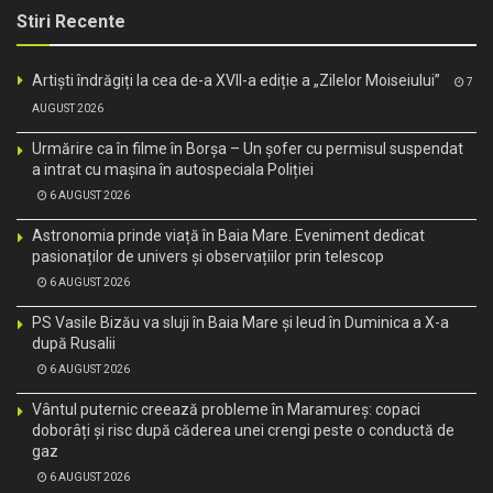
Stiri Recente
Artiști îndrăgiți la cea de-a XVII-a ediție a „Zilelor Moiseiului”
7
AUGUST 2026
Urmărire ca în filme în Borșa – Un șofer cu permisul suspendat
a intrat cu mașina în autospeciala Poliției
6 AUGUST 2026
Astronomia prinde viață în Baia Mare. Eveniment dedicat
pasionaților de univers și observațiilor prin telescop
6 AUGUST 2026
PS Vasile Bizău va sluji în Baia Mare și Ieud în Duminica a X-a
după Rusalii
6 AUGUST 2026
Vântul puternic creează probleme în Maramureș: copaci
doborâți și risc după căderea unei crengi peste o conductă de
gaz
6 AUGUST 2026