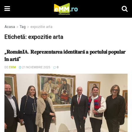
Acasa
Tag
expozitie arta
Etichetă: expozitie arta
„𝐑𝐨𝐦𝐚̂𝐧𝐈𝐀. 𝐑𝐞𝐩𝐫𝐞𝐳𝐞𝐧𝐭𝐚𝐫𝐞𝐚 𝐢𝐝𝐞𝐧𝐭𝐢𝐭𝐚𝐫𝐚̆ 𝐚 𝐩𝐨𝐫𝐭𝐮𝐥𝐮𝐢 𝐩𝐨𝐩𝐮𝐥𝐚𝐫
𝐢̂𝐧 𝐚𝐫𝐭𝐚̆”
DE
EMM
21 NOIEMBRIE 2025
0