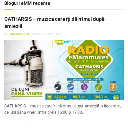
Bloguri eMM recente
CATHARSIS – muzica care îți dă ritmul după-
amiezii!
DE
EMARAMUREȘ
29 IULIE 2026
0
CATHARSIS – muzica care îți dă ritmul după-amiezii! În fiecare zi,
de luni până vineri, între orele 16:00 și 17:00,...