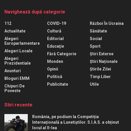
Navighează după categorie
112
COVID-19
Război În Ucraina
Actualitate
Cultură
Sănătate
Alegeri
Editorial
Social
Europarlamentare
Educaţie
Sport
Alegeri Locale
Fără Categorie
Știri Externe
Alegeri
Monden
Știri Naționale
Prezidentiale
Opinii
Știrile Zilei
Anunturi
Politică
Timp Liber
Bloguri EMM
Publicitate
Utile
Chipuri De
Poveste
Stiri recente
România, pe podium la Competiția
Internațională a Lunetiștilor. S.I.A.S. a obținut
locul al II-lea