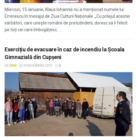
Miercuri, 15 ianuarie, Klaus Iohannis nu a menționat numele lui
Eminescu în mesajul de Ziua Culturii Naționale. „Cu prilejul acestei
sărbători, care unește românii de pretutindeni, doresc să îi felicit
pe toți cei care îmbogățesc, ...
Exercițiu de evacuare în caz de incendiu la Școala
Gimnazială din Cupșeni
DE
EMM
19 NOIEMBRIE 2019
0