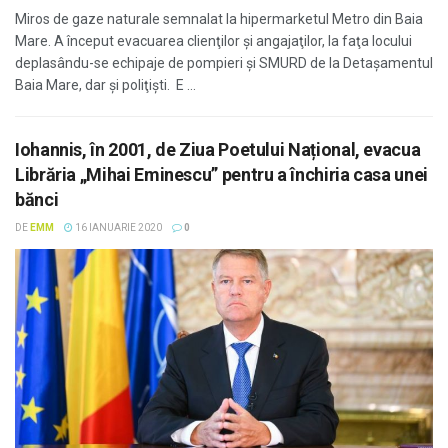
Miros de gaze naturale semnalat la hipermarketul Metro din Baia
Mare. A început evacuarea clienţilor şi angajaţilor, la faţa locului
deplasându-se echipaje de pompieri şi SMURD de la Detaşamentul
Baia Mare, dar şi poliţişti. E ...
Iohannis, în 2001, de Ziua Poetului Național, evacua
Librăria „Mihai Eminescu” pentru a închiria casa unei
bănci
DE
EMM
16 IANUARIE 2020
0