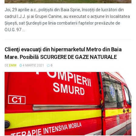
Joi, 29 aprilie a.c., polițiștii din Baia Sprie, însoțiți de lucrători din
cadrul I.J.J. și ai Grupei Canine, au executat o acțiune în localitatea
Șișești, sat Șurdești pe linia combaterii faptelor prevăzute de
O.U.G. 97 ...
Clienţi evacuaţi din hipermarketul Metro din Baia
Mare. Posibilă SCURGERE DE GAZE NATURALE
DE
EMM
4 MARTIE 2021
0