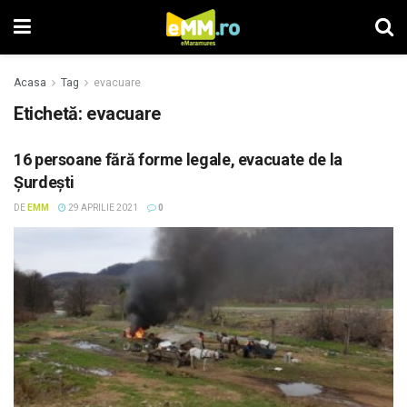
Acasa
Tag
evacuare
Etichetă: evacuare
16 persoane fără forme legale, evacuate de la
Şurdeşti
DE
EMM
29 APRILIE 2021
0