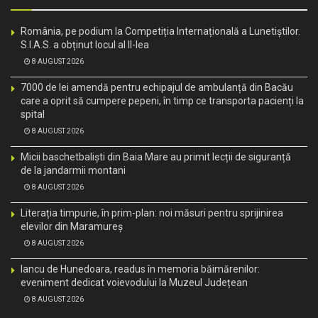
România, pe podium la Competiția Internațională a Lunetiștilor.
S.I.A.S. a obținut locul al II-lea
8 AUGUST 2026
7000 de lei amendă pentru echipajul de ambulanță din Bacău
care a oprit să cumpere pepeni, în timp ce transporta pacienți la
spital
8 AUGUST 2026
Micii baschetbaliști din Baia Mare au primit lecții de siguranță
de la jandarmii montani
8 AUGUST 2026
Literația timpurie, în prim-plan: noi măsuri pentru sprijinirea
elevilor din Maramureș
8 AUGUST 2026
Iancu de Hunedoara, readus în memoria băimărenilor:
eveniment dedicat voievodului la Muzeul Județean
8 AUGUST 2026