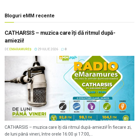
Bloguri eMM recente
CATHARSIS – muzica care îți dă ritmul după-
amiezii!
DE
EMARAMUREȘ
29 IULIE 2026
0
CATHARSIS – muzica care îți dă ritmul după-amiezii! În fiecare zi,
de luni până vineri, între orele 16:00 și 17:00,...