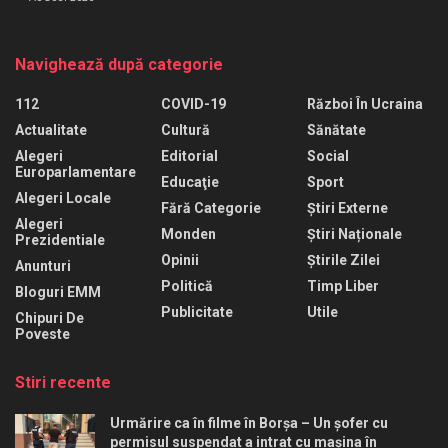
Navighează după categorie
112
COVID-19
Război În Ucraina
Actualitate
Cultură
Sănătate
Alegeri
Editorial
Social
Europarlamentare
Educaţie
Sport
Alegeri Locale
Fără Categorie
Știri Externe
Alegeri
Monden
Știri Naționale
Prezidentiale
Opinii
Știrile Zilei
Anunturi
Politică
Timp Liber
Bloguri EMM
Publicitate
Utile
Chipuri De
Poveste
Stiri recente
Urmărire ca în filme în Borșa – Un șofer cu
permisul suspendat a intrat cu mașina în