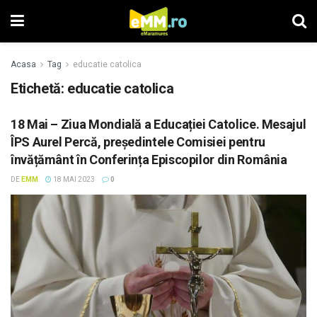
Acasa
Tag
educatie catolica
Etichetă: educatie catolica
18 Mai – Ziua Mondială a Educației Catolice. Mesajul
ÎPS Aurel Percă, președintele Comisiei pentru
învățământ în Conferința Episcopilor din România
DE
EMM
18 MAI 2023
0