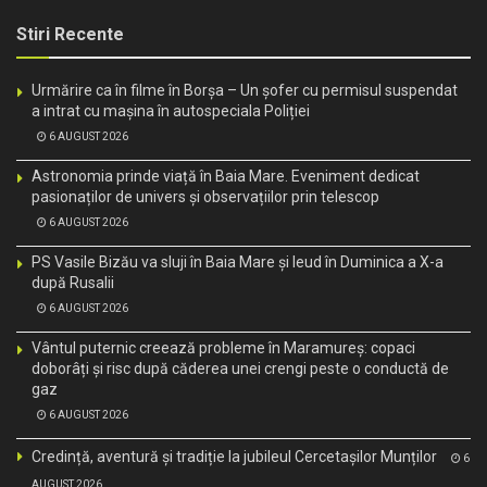
Stiri Recente
Urmărire ca în filme în Borșa – Un șofer cu permisul suspendat
a intrat cu mașina în autospeciala Poliției
6 AUGUST 2026
Astronomia prinde viață în Baia Mare. Eveniment dedicat
pasionaților de univers și observațiilor prin telescop
6 AUGUST 2026
PS Vasile Bizău va sluji în Baia Mare și Ieud în Duminica a X-a
după Rusalii
6 AUGUST 2026
Vântul puternic creează probleme în Maramureș: copaci
doborâți și risc după căderea unei crengi peste o conductă de
gaz
6 AUGUST 2026
Credință, aventură și tradiție la jubileul Cercetașilor Munților
6
AUGUST 2026