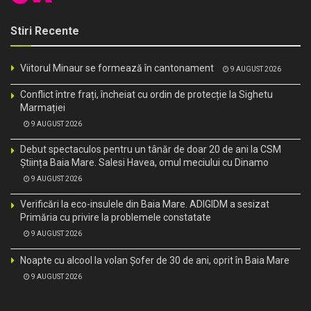
Stiri Recente
Viitorul Minaur se formează în cantonament
9 AUGUST 2026
Conflict între frați, încheiat cu ordin de protecție la Sighetu
Marmației
9 AUGUST 2026
Debut spectaculos pentru un tânăr de doar 20 de ani la CSM
Știința Baia Mare. Salesi Havea, omul meciului cu Dinamo
9 AUGUST 2026
Verificări la eco-insulele din Baia Mare. ADIGIDM a sesizat
Primăria cu privire la problemele constatate
9 AUGUST 2026
Noapte cu alcool la volan Șofer de 30 de ani, oprit în Baia Mare
9 AUGUST 2026