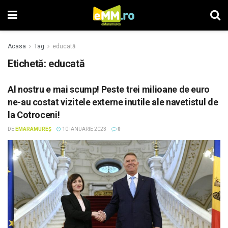
Acasa
Tag
educată
Etichetă: educată
Al nostru e mai scump! Peste trei milioane de euro
ne-au costat vizitele externe inutile ale navetistul de
la Cotroceni!
DE
EMARAMUREȘ
10 IANUARIE 2023
0