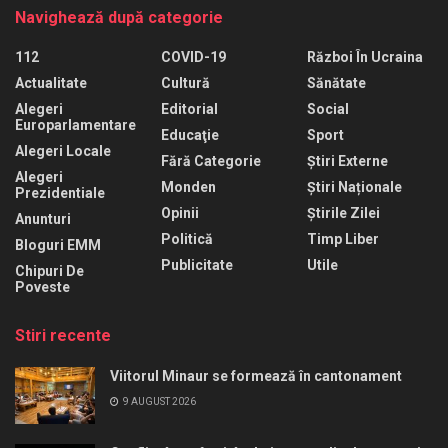
Navighează după categorie
112
COVID-19
Război În Ucraina
Actualitate
Cultură
Sănătate
Alegeri
Editorial
Social
Europarlamentare
Educaţie
Sport
Alegeri Locale
Fără Categorie
Știri Externe
Alegeri
Monden
Știri Naționale
Prezidentiale
Opinii
Știrile Zilei
Anunturi
Politică
Timp Liber
Bloguri EMM
Publicitate
Utile
Chipuri De
Poveste
Stiri recente
Viitorul Minaur se formează în cantonament
9 AUGUST 2026