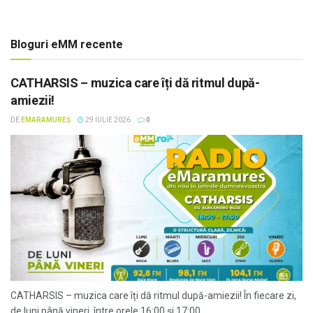
Bloguri eMM recente
CATHARSIS – muzica care îți dă ritmul după-
amiezii!
DE
EMARAMUREȘ
29 IULIE 2026
0
CATHARSIS – muzica care îți dă ritmul după-amiezii! În fiecare zi,
de luni până vineri, între orele 16:00 și 17:00,...