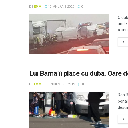
DE
EMM
17 IANUARIE 2020
0
O dub
unde a
a unui
CI
Lui Barna îi place cu duba. Oare 
DE
EMM
1 NOIEMBRIE 2019
0
Dan B
penal 
descin
CI