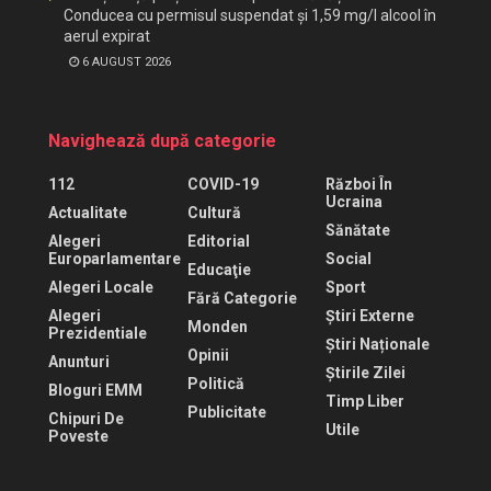
Conducea cu permisul suspendat și 1,59 mg/l alcool în
aerul expirat
6 AUGUST 2026
Navighează după categorie
112
COVID-19
Război În
Ucraina
Actualitate
Cultură
Sănătate
Alegeri
Editorial
Europarlamentare
Social
Educaţie
Alegeri Locale
Sport
Fără Categorie
Alegeri
Știri Externe
Monden
Prezidentiale
Știri Naționale
Opinii
Anunturi
Știrile Zilei
Politică
Bloguri EMM
Timp Liber
Publicitate
Chipuri De
Utile
Poveste