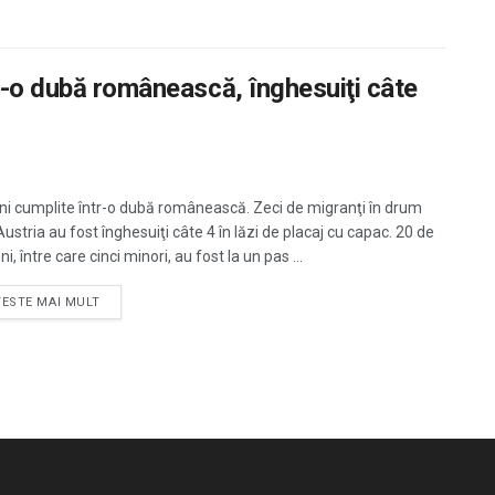
tr-o dubă românească, înghesuiţi câte
ni cumplite într-o dubă românească. Zeci de migranţi în drum
ustria au fost înghesuiţi câte 4 în lăzi de placaj cu capac. 20 de
, între care cinci minori, au fost la un pas ...
TESTE MAI MULT