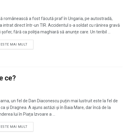
ă românească a fost făcută praf în Ungaria, pe autostradă,
 intrat direct într-un TIR. Accidentul s-a soldat cu rănirea gravă
 şofer, fără ca poliţia maghiară să anunţe care. Un teribil ...
TESTE MAI MULT
de ce?
arna, un fel de Dan Diaconescu puțin mai lustruit este la fel de
ca și Dragnea. A ajuns astăzi și în Baia Mare, dar încă de la
derea lui în Piața Izvoare a ...
TESTE MAI MULT