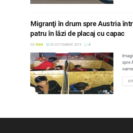
Migranţi în drum spre Austria în
patru în lăzi de placaj cu capac
DE
EMM
29 OCTOMBRIE 2019
0
Imagi
spre A
oameni
CI