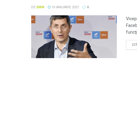
DE
EMM
10 IANUARIE 2021
0
Vicep
Facebo
funcţi
CI