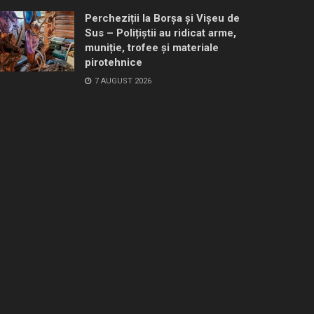
Percheziții la Borșa și Vișeu de
Sus – Polițiștii au ridicat arme,
muniție, trofee și materiale
pirotehnice
7 AUGUST 2026