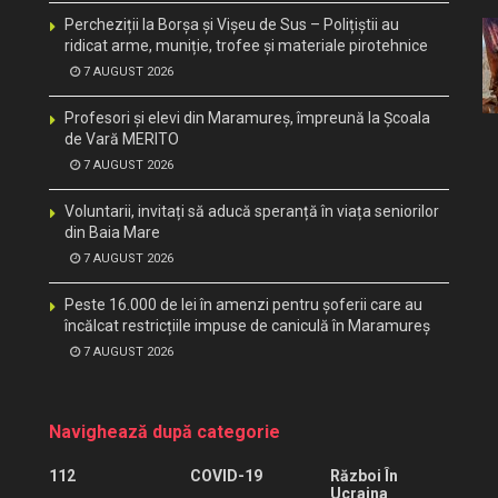
Percheziții la Borșa și Vișeu de Sus – Polițiștii au
ridicat arme, muniție, trofee și materiale pirotehnice
7 AUGUST 2026
Profesori și elevi din Maramureș, împreună la Școala
de Vară MERITO
7 AUGUST 2026
Voluntarii, invitați să aducă speranță în viața seniorilor
din Baia Mare
7 AUGUST 2026
Peste 16.000 de lei în amenzi pentru șoferii care au
încălcat restricțiile impuse de caniculă în Maramureș
7 AUGUST 2026
Navighează după categorie
112
COVID-19
Război În
Ucraina