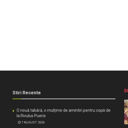
S
Stiri Recente
O nouă tabără, o mulțime de amintiri pentru copiii de
la Rivulus Pueris
7 AUGUST 2026