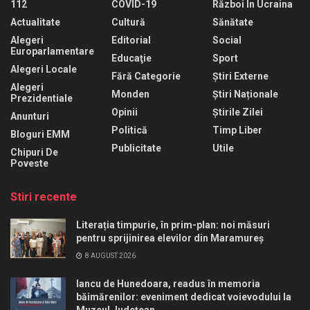
112
COVID-19
Război În Ucraina
Actualitate
Cultură
Sănătate
Alegeri
Editorial
Social
Europarlamentare
Educaţie
Sport
Alegeri Locale
Fără Categorie
Știri Externe
Alegeri
Monden
Știri Naționale
Prezidentiale
Opinii
Știrile Zilei
Anunturi
Politică
Timp Liber
Bloguri EMM
Publicitate
Utile
Chipuri De
Poveste
Stiri recente
Literația timpurie, în prim-plan: noi măsuri
pentru sprijinirea elevilor din Maramureș
8 AUGUST 2026
Iancu de Hunedoara, readus în memoria
băimărenilor: eveniment dedicat voievodului la
Muzeul Județean