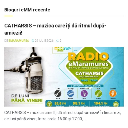
Bloguri eMM recente
CATHARSIS – muzica care îți dă ritmul după-
amiezii!
DE
EMARAMUREȘ
29 IULIE 2026
0
CATHARSIS – muzica care îți dă ritmul după-amiezii! În fiecare zi,
de luni până vineri, între orele 16:00 și 17:00,...