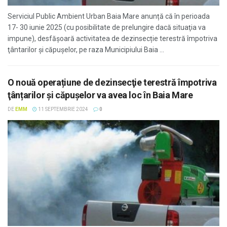
Serviciul Public Ambient Urban Baia Mare anunță că în perioada
17- 30 iunie 2025 (cu posibilitate de prelungire dacă situaţia va
impune), desfășoară activitatea de dezinsecție terestră împotriva
ţântarilor şi căpuşelor, pe raza Municipiului Baia ...
O nouă operațiune de dezinsecţie terestră împotriva
ţânțarilor şi căpuşelor va avea loc în Baia Mare
DE
EMM
11 SEPTEMBRIE 2024
0