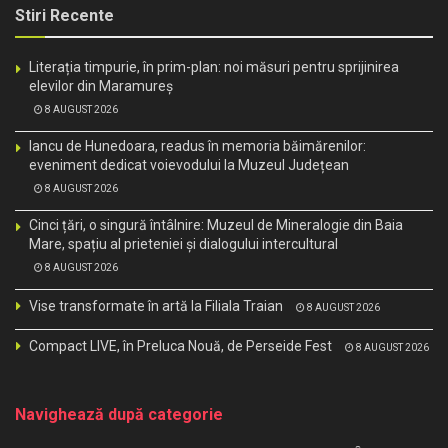
Stiri Recente
Literația timpurie, în prim-plan: noi măsuri pentru sprijinirea
elevilor din Maramureș
8 AUGUST 2026
Iancu de Hunedoara, readus în memoria băimărenilor:
eveniment dedicat voievodului la Muzeul Județean
8 AUGUST 2026
Cinci țări, o singură întâlnire: Muzeul de Mineralogie din Baia
Mare, spațiu al prieteniei și dialogului intercultural
8 AUGUST 2026
Vise transformate în artă la Filiala Traian
8 AUGUST 2026
Compact LIVE, în Preluca Nouă, de Perseide Fest
8 AUGUST 2026
Navighează după categorie