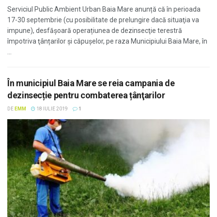
Serviciul Public Ambient Urban Baia Mare anunță că în perioada
17-30 septembrie (cu posibilitate de prelungire dacă situaţia va
impune), desfășoară operațiunea de dezinsecţie terestră
împotriva ţânțarilor şi căpuşelor, pe raza Municipiului Baia Mare, în
...
În municipiul Baia Mare se reia campania de
dezinsecție pentru combaterea țânţarilor
DE
EMM
18 IULIE 2019
1