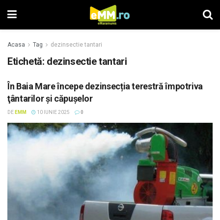
Acasa
Tag
dezinsectie tantari
Etichetă: dezinsectie tantari
În Baia Mare începe dezinsecția terestră împotriva
ţântarilor şi căpuşelor
DE
EMM
10 IUNIE 2025
0