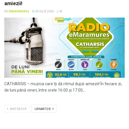
amiezii!
DE
EMARAMUREȘ
29 IULIE 2026
0
CATHARSIS – muzica care îți dă ritmul după-amiezii! În fiecare zi,
de luni până vineri, între orele 16:00 și 17:00,...
ANTERIOR
URMATOR