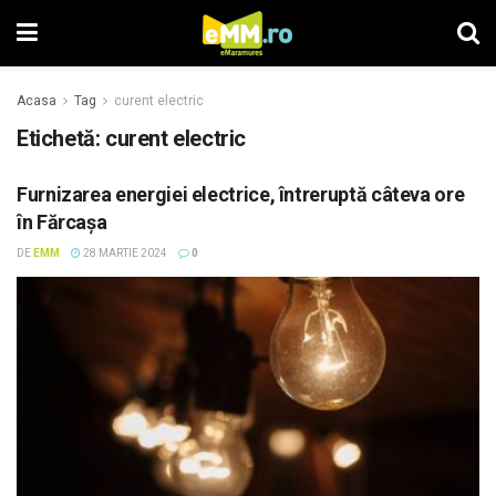
Acasa
Tag
curent electric
Etichetă: curent electric
Furnizarea energiei electrice, întreruptă câteva ore
în Fărcașa
DE
EMM
28 MARTIE 2024
0