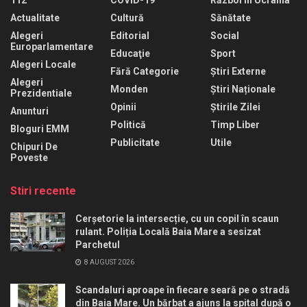
Actualitate
Cultură
Sănătate
Alegeri
Editorial
Social
Europarlamentare
Educaţie
Sport
Alegeri Locale
Fără Categorie
Știri Externe
Alegeri
Monden
Știri Naționale
Prezidentiale
Opinii
Știrile Zilei
Anunturi
Politică
Timp Liber
Bloguri EMM
Publicitate
Utile
Chipuri De
Poveste
Stiri recente
Cerșetorie la intersecție, cu un copil în scaun
rulant. Poliția Locală Baia Mare a sesizat
Parchetul
8 AUGUST 2026
Scandaluri aproape în fiecare seară pe o stradă
din Baia Mare. Un bărbat a ajuns la spital după o