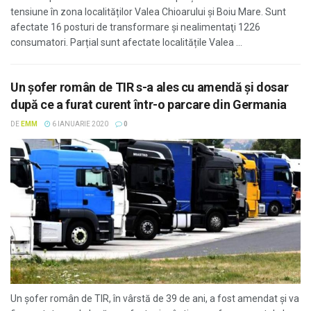
tensiune în zona localităților Valea Chioarului și Boiu Mare. Sunt
afectate 16 posturi de transformare și nealimentaţi 1226
consumatori. Parțial sunt afectate localitățile Valea ...
Un şofer român de TIR s-a ales cu amendă şi dosar
după ce a furat curent într-o parcare din Germania
DE
EMM
6 IANUARIE 2020
0
Un şofer român de TIR, în vârstă de 39 de ani, a fost amendat şi va