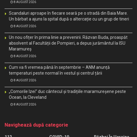
8 AUGUST 2026
Scandaluri aproape în fiecare seară pe o stradă din Baia Mare.
Un bărbat a ajuns la spital după o altercație cu un grup de tineri
8 AUGUST 2026
Un nou ofițer în prima linie a prevenirii. Răzvan Buda, proaspăt
absolvent al Facultății de Pompieri, a depus jurământul la ISU
Maramureș
8 AUGUST 2026
Cum va fi vremea până în septembrie – ANM anunță
temperaturi peste normal în vestul și centrul țării
8 AUGUST 2026
„Comorile Izei” duc cântecul și tradițiile maramureșene peste
Ocean, la Cleveland
8 AUGUST 2026
Navighează după categorie
112
COVID-19
Război În Ucraina