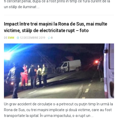
fi cercetat penal, după ce a fost prins în timp ce fura curent de la
un stâlp de iluminat ...
Impact între trei maşini la Rona de Sus, mai multe
victime, stâlp de electricitate rupt – foto
DE
EMM
12 DECEMBRIE 2019
0
Un grav accident de circulație s-a petrecut cu puţin timp în urmă la
Rona de Sus, cu trei maşini implicate şi două victime, care au fost
transportate la spital. În urma impactului, s-a rupt un ...