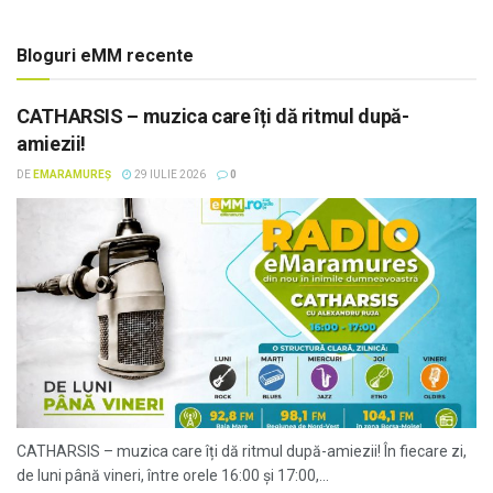
Bloguri eMM recente
CATHARSIS – muzica care îți dă ritmul după-
amiezii!
DE
EMARAMUREȘ
29 IULIE 2026
0
CATHARSIS – muzica care îți dă ritmul după-amiezii! În fiecare zi,
de luni până vineri, între orele 16:00 și 17:00,...