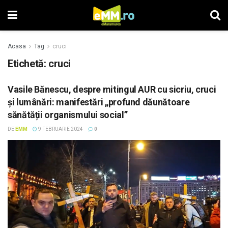
Acasa
Tag
cruci
Etichetă: cruci
Vasile Bănescu, despre mitingul AUR cu sicriu, cruci
și lumânări: manifestări „profund dăunătoare
sănătății organismului social”
DE
EMM
9 FEBRUARIE 2024
0