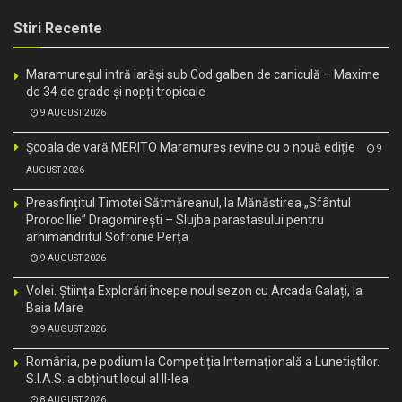
Stiri Recente
Maramureșul intră iarăși sub Cod galben de caniculă – Maxime
de 34 de grade și nopți tropicale
9 AUGUST 2026
Școala de vară MERITO Maramureș revine cu o nouă ediție
9
AUGUST 2026
Preasfințitul Timotei Sătmăreanul, la Mănăstirea „Sfântul
Proroc Ilie” Dragomirești – Slujba parastasului pentru
arhimandritul Sofronie Perța
9 AUGUST 2026
Volei. Știința Explorări începe noul sezon cu Arcada Galați, la
Baia Mare
9 AUGUST 2026
România, pe podium la Competiția Internațională a Lunetiștilor.
S.I.A.S. a obținut locul al II-lea
8 AUGUST 2026