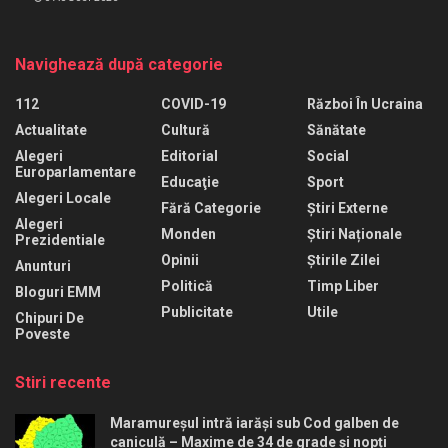
Navighează după categorie
112
COVID-19
Război În Ucraina
Actualitate
Cultură
Sănătate
Alegeri
Editorial
Social
Europarlamentare
Educaţie
Sport
Alegeri Locale
Fără Categorie
Știri Externe
Alegeri
Monden
Știri Naționale
Prezidentiale
Opinii
Știrile Zilei
Anunturi
Politică
Timp Liber
Bloguri EMM
Publicitate
Utile
Chipuri De
Poveste
Stiri recente
Maramureșul intră iarăși sub Cod galben de
caniculă – Maxime de 34 de grade și nopți