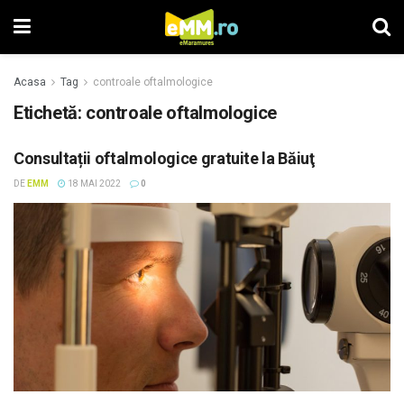
Acasa
Tag
controale oftalmologice
Etichetă: controale oftalmologice
Consultații oftalmologice gratuite la Băiuţ
DE
EMM
18 MAI 2022
0