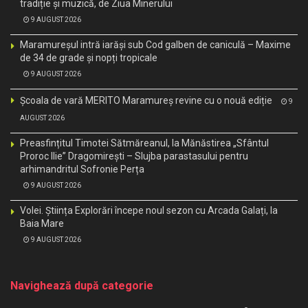
tradiție și muzică, de Ziua Minerului
9 AUGUST 2026
Maramureșul intră iarăși sub Cod galben de caniculă – Maxime
de 34 de grade și nopți tropicale
9 AUGUST 2026
Școala de vară MERITO Maramureș revine cu o nouă ediție
9
AUGUST 2026
Preasfințitul Timotei Sătmăreanul, la Mănăstirea „Sfântul
Proroc Ilie” Dragomirești – Slujba parastasului pentru
arhimandritul Sofronie Perța
9 AUGUST 2026
Volei. Știința Explorări începe noul sezon cu Arcada Galați, la
Baia Mare
9 AUGUST 2026
Navighează după categorie