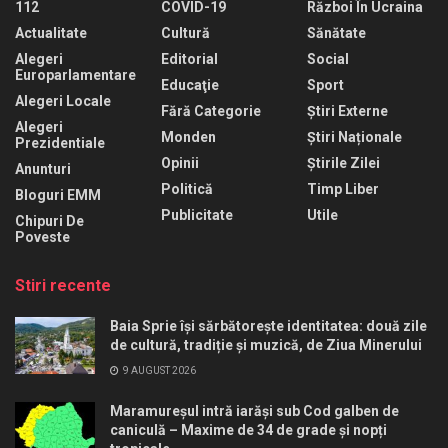
112
COVID-19
Război În Ucraina
Actualitate
Cultură
Sănătate
Alegeri
Editorial
Social
Europarlamentare
Educaţie
Sport
Alegeri Locale
Fără Categorie
Știri Externe
Alegeri
Monden
Știri Naționale
Prezidentiale
Opinii
Știrile Zilei
Anunturi
Politică
Timp Liber
Bloguri EMM
Publicitate
Utile
Chipuri De
Poveste
Stiri recente
Baia Sprie își sărbătorește identitatea: două zile
de cultură, tradiție și muzică, de Ziua Minerului
9 AUGUST 2026
Maramureșul intră iarăși sub Cod galben de
caniculă – Maxime de 34 de grade și nopți