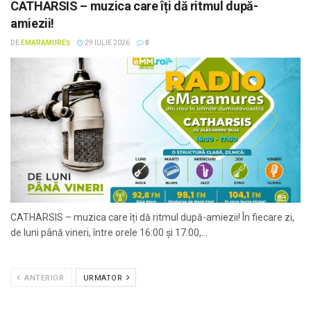
CATHARSIS – muzica care îți dă ritmul după-
amiezii!
DE
EMARAMUREȘ
29 IULIE 2026
0
CATHARSIS – muzica care îți dă ritmul după-amiezii! În fiecare zi,
de luni până vineri, între orele 16:00 și 17:00,...
ANTERIOR
URMATOR