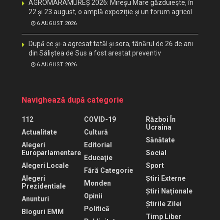
AGROMARAMUREȘ 2026: Mireșu Mare găzduiește, în
22 și 23 august, o amplă expoziție și un forum agricol
6 AUGUST 2026
După ce și-a agresat tatăl și sora, tânărul de 26 de ani
din Săliștea de Sus a fost arestat preventiv
6 AUGUST 2026
Navighează după categorie
112
COVID-19
Război În
Ucraina
Actualitate
Cultură
Sănătate
Alegeri
Editorial
Europarlamentare
Social
Educaţie
Alegeri Locale
Sport
Fără Categorie
Alegeri
Știri Externe
Monden
Prezidentiale
Știri Naționale
Opinii
Anunturi
Știrile Zilei
Politică
Bloguri EMM
Timp Liber