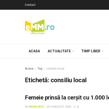
Contact
ACASA
ACTUALITATE
TIMP LIBER
Acasa
Tag
consiliu local
Etichetă: consiliu local
Femeie prinsă la cerșit cu 1.000 l
DE
MARIA.MSC
14 AUGUST 2024
2