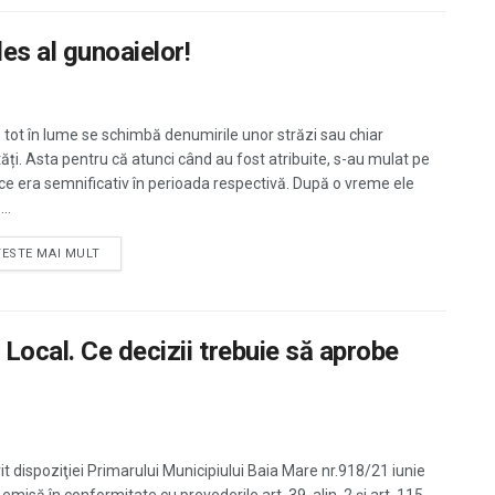
es al gunoaielor!
 tot în lume se schimbă denumirile unor străzi sau chiar
tăți. Asta pentru că atunci când au fost atribuite, s-au mulat pe
ce era semnificativ în perioada respectivă. După o vreme ele
..
TESTE MAI MULT
 Local. Ce decizii trebuie să aprobe
vit dispoziţiei Primarului Municipiului Baia Mare nr.918/21 iunie