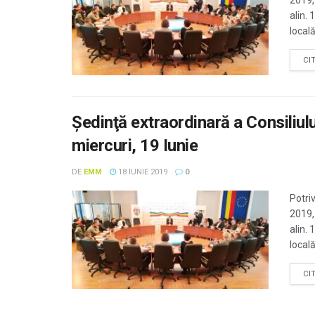
2019, 
alin. 
locală
CI
Şedinţă extraordinară a Consiliulu
miercuri, 19 Iunie
DE
EMM
18 IUNIE 2019
0
Potriv
2019, 
alin. 
locală
CI