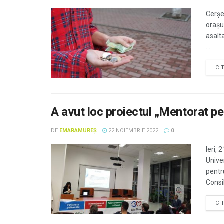
Cerșe
orașu
asalta
...
CI
A avut loc proiectul „Mentorat pen
DE
EMARAMUREȘ
22 NOIEMBRIE 2022
0
Ieri, 
Unive
pentru
Consil
CI