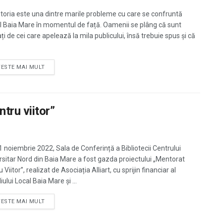
toria este una dintre marile probleme cu care se confruntă
l Baia Mare în momentul de față. Oamenii se plâng că sunt
ți de cei care apelează la mila publicului, însă trebuie spus și că
TESTE MAI MULT
tru viitor”
21 noiembrie 2022, Sala de Conferință a Bibliotecii Centrului
rsitar Nord din Baia Mare a fost gazda proiectului „Mentorat
 Viitor”, realizat de Asociația Alliart, cu sprijin financiar al
iului Local Baia Mare și ...
TESTE MAI MULT