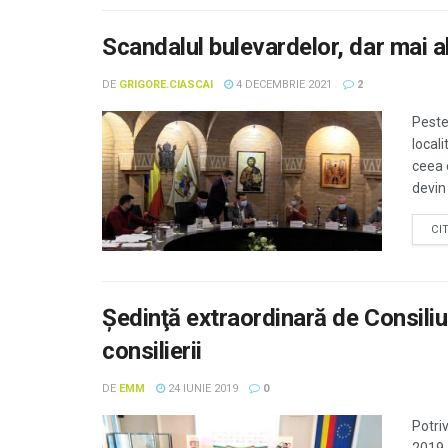
Scandalul bulevardelor, dar mai al
DE
GRIGORE.CIASCAI
4 DECEMBRIE 2021
2
Peste
locali
ceea 
devin .
CI
Şedinţă extraordinară de Consiliu
consilierii
DE
EMM
24 IUNIE 2019
0
Potri