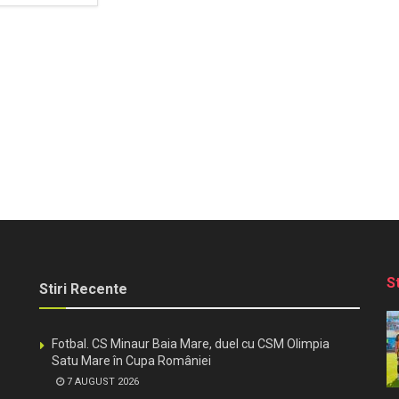
S
Stiri Recente
Fotbal. CS Minaur Baia Mare, duel cu CSM Olimpia
Satu Mare în Cupa României
7 AUGUST 2026