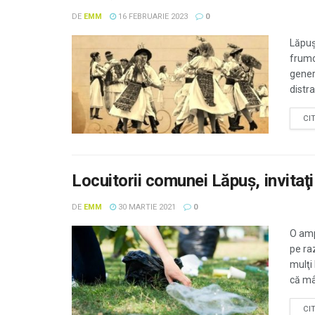
DE
EMM
16 FEBRUARIE 2023
0
Lăpuș
frumoa
gener
distra
CI
Locuitorii comunei Lăpuş, invitaţi
DE
EMM
30 MARTIE 2021
0
O amp
pe ra
mulţi
că mâi
CI