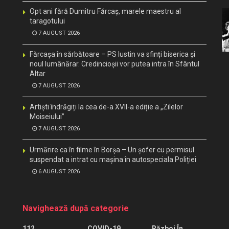
Opt ani fără Dumitru Fărcaș, marele maestru al
taragotului
7 AUGUST 2026
Fărcașa în sărbătoare – PS Iustin va sfinți biserica și
noul lumânărar. Credincioșii vor putea intra în Sfântul
Altar
7 AUGUST 2026
Artiști îndrăgiți la cea de-a XVII-a ediție a „Zilelor
Moiseiului”
7 AUGUST 2026
Urmărire ca în filme în Borșa – Un șofer cu permisul
suspendat a intrat cu mașina în autospeciala Poliției
6 AUGUST 2026
Navighează după categorie
112
COVID-19
Război În