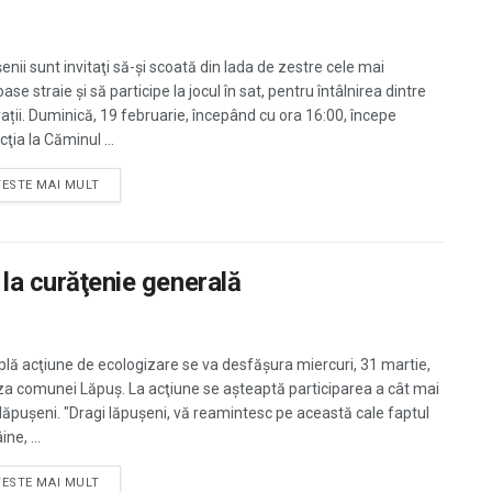
enii sunt invitaţi să-şi scoată din lada de zestre cele mai
se straie şi să participe la jocul în sat, pentru întâlnirea dintre
ații. Duminică, 19 februarie, începând cu ora 16:00, începe
cţia la Căminul ...
TESTE MAI MULT
 la curăţenie generală
lă acţiune de ecologizare se va desfăşura miercuri, 31 martie,
za comunei Lăpuş. La acţiune se aşteaptă participarea a cât mai
 lăpuşeni. "Dragi lăpușeni, vă reamintesc pe această cale faptul
ne, ...
TESTE MAI MULT