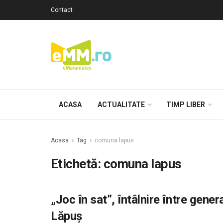
Contact
ACASA
ACTUALITATE
TIMP LIBER
Acasa
Tag
comuna lapus
Etichetă: comuna lapus
„Joc în sat”, întâlnire între gener
Lăpuş