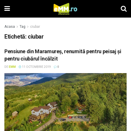
Acasa
Tag
ciubar
Etichetă: ciubar
Pensiune din Maramureş, renumită pentru peisaj şi
pentru ciubărul încălzit
DE
EMM
11 OCTOMBRIE 2019
0