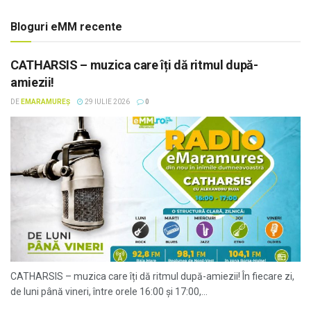
Bloguri eMM recente
CATHARSIS – muzica care îți dă ritmul după-
amiezii!
DE
EMARAMUREȘ
29 IULIE 2026
0
CATHARSIS – muzica care îți dă ritmul după-amiezii! În fiecare zi,
de luni până vineri, între orele 16:00 și 17:00,...