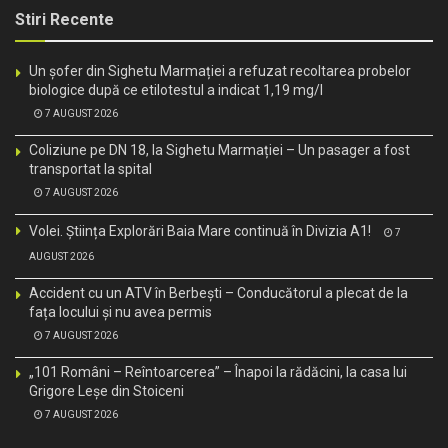
Stiri Recente
Un șofer din Sighetu Marmației a refuzat recoltarea probelor
biologice după ce etilotestul a indicat 1,19 mg/l
7 AUGUST 2026
Coliziune pe DN 18, la Sighetu Marmației – Un pasager a fost
transportat la spital
7 AUGUST 2026
Volei. Știința Explorări Baia Mare continuă în Divizia A1!
7
AUGUST 2026
Accident cu un ATV în Berbești – Conducătorul a plecat de la
fața locului și nu avea permis
7 AUGUST 2026
„101 Români – Reîntoarcerea” – Înapoi la rădăcini, la casa lui
Grigore Leșe din Stoiceni
7 AUGUST 2026