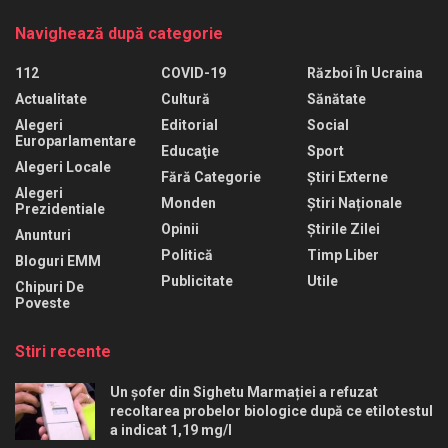
Navighează după categorie
112
COVID-19
Război În Ucraina
Actualitate
Cultură
Sănătate
Alegeri
Editorial
Social
Europarlamentare
Educaţie
Sport
Alegeri Locale
Fără Categorie
Știri Externe
Alegeri
Monden
Știri Naționale
Prezidentiale
Opinii
Știrile Zilei
Anunturi
Politică
Timp Liber
Bloguri EMM
Publicitate
Utile
Chipuri De
Poveste
Stiri recente
Un șofer din Sighetu Marmației a refuzat
recoltarea probelor biologice după ce etilotestul
a indicat 1,19 mg/l