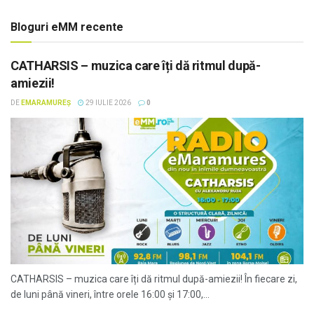
Bloguri eMM recente
CATHARSIS – muzica care îți dă ritmul după-
amiezii!
DE
EMARAMUREȘ
29 IULIE 2026
0
CATHARSIS – muzica care îți dă ritmul după-amiezii! În fiecare zi,
de luni până vineri, între orele 16:00 și 17:00,...