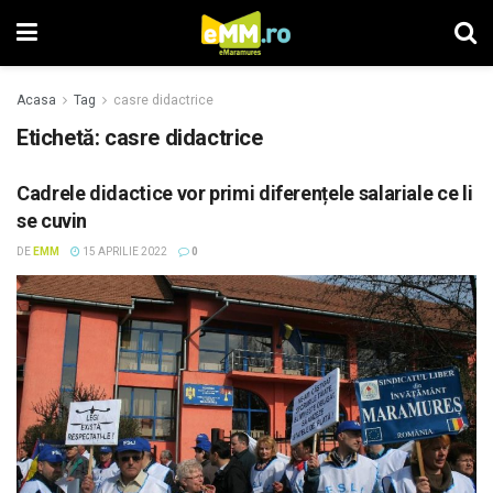
Acasa
Tag
casre didactrice
Etichetă: casre didactrice
Cadrele didactice vor primi diferențele salariale ce li
se cuvin
DE
EMM
15 APRILIE 2022
0