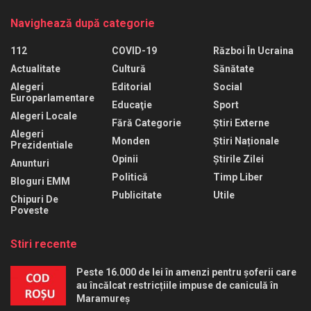
Navighează după categorie
112
COVID-19
Război În Ucraina
Actualitate
Cultură
Sănătate
Alegeri
Editorial
Social
Europarlamentare
Educaţie
Sport
Alegeri Locale
Fără Categorie
Știri Externe
Alegeri
Monden
Știri Naționale
Prezidentiale
Opinii
Știrile Zilei
Anunturi
Politică
Timp Liber
Bloguri EMM
Publicitate
Utile
Chipuri De
Poveste
Stiri recente
Peste 16.000 de lei în amenzi pentru șoferii care
au încălcat restricțiile impuse de caniculă în
Maramureș