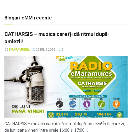
Bloguri eMM recente
CATHARSIS – muzica care îți dă ritmul după-
amiezii!
DE
EMARAMUREȘ
29 IULIE 2026
0
CATHARSIS – muzica care îți dă ritmul după-amiezii! În fiecare zi,
de luni până vineri, între orele 16:00 și 17:00,...