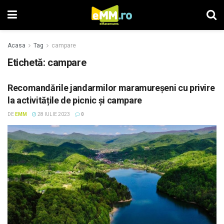
Acasa
Tag
campare
Etichetă: campare
Recomandările jandarmilor maramureșeni cu privire
la activitățile de picnic și campare
DE
EMM
28 IULIE 2023
0