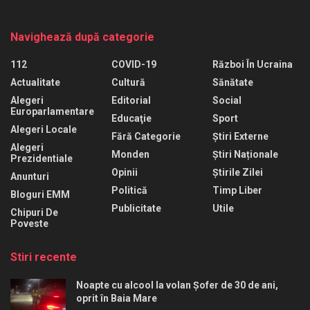
Navighează după categorie
112
COVID-19
Război În Ucraina
Actualitate
Cultură
Sănătate
Alegeri
Editorial
Social
Europarlamentare
Educaţie
Sport
Alegeri Locale
Fără Categorie
Știri Externe
Alegeri
Monden
Știri Naționale
Prezidentiale
Opinii
Știrile Zilei
Anunturi
Politică
Timp Liber
Bloguri EMM
Publicitate
Utile
Chipuri De
Poveste
Stiri recente
Noapte cu alcool la volan Șofer de 30 de ani,
oprit în Baia Mare