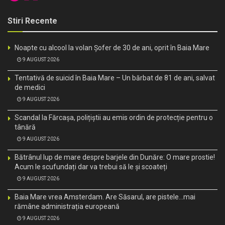
Stiri Recente
Noapte cu alcool la volan Șofer de 30 de ani, oprit în Baia Mare
9 AUGUST 2026
Tentativă de suicid în Baia Mare – Un bărbat de 81 de ani, salvat
de medici
9 AUGUST 2026
Scandal la Fărcașa, polițiștii au emis ordin de protecție pentru o
tânără
9 AUGUST 2026
Bătrânul lup de mare despre barjele din Dunăre: O mare prostie!
Acum le scufundați dar va trebui să le și scoateți
9 AUGUST 2026
Baia Mare vrea Amsterdam. Are Săsarul, are pistele…mai
rămâne administrația europeană
9 AUGUST 2026