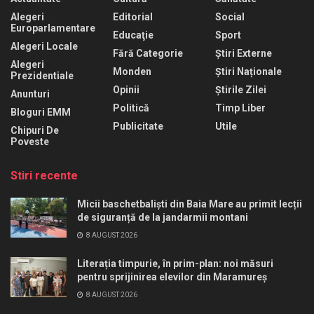
Alegeri
Editorial
Social
Europarlamentare
Educaţie
Sport
Alegeri Locale
Fără Categorie
Știri Externe
Alegeri
Monden
Știri Naționale
Prezidentiale
Opinii
Știrile Zilei
Anunturi
Politică
Timp Liber
Bloguri EMM
Publicitate
Utile
Chipuri De
Poveste
Stiri recente
Micii baschetbaliști din Baia Mare au primit lecții
de siguranță de la jandarmii montani
8 AUGUST 2026
Literația timpurie, în prim-plan: noi măsuri
pentru sprijinirea elevilor din Maramureș
8 AUGUST 2026