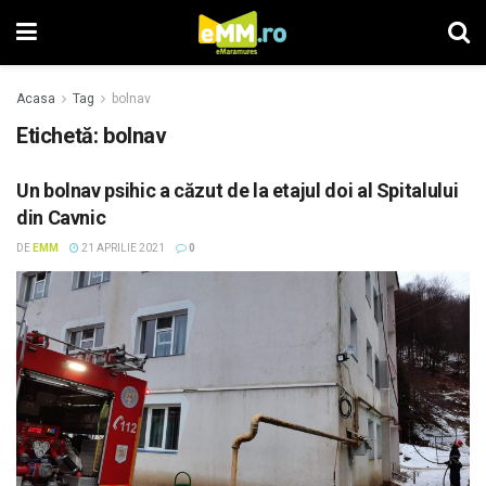
Acasa
Tag
bolnav
Etichetă: bolnav
Un bolnav psihic a căzut de la etajul doi al Spitalului
din Cavnic
DE
EMM
21 APRILIE 2021
0