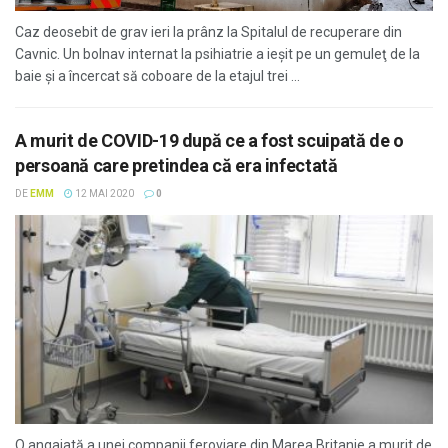
Caz deosebit de grav ieri la prânz la Spitalul de recuperare din
Cavnic. Un bolnav internat la psihiatrie a ieşit pe un gemuleţ de la
baie şi a încercat să coboare de la etajul trei ...
A murit de COVID-19 după ce a fost scuipată de o
persoană care pretindea că era infectată
DE
EMM
12 MAI 2020
0
O angajată a unei companii feroviare din Marea Britanie a murit de