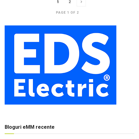
1
2
PAGE 1 OF 2
Bloguri eMM recente