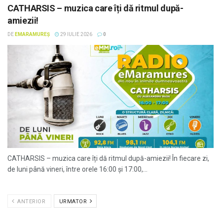
CATHARSIS – muzica care îți dă ritmul după-
amiezii!
DE
EMARAMUREȘ
29 IULIE 2026
0
CATHARSIS – muzica care îți dă ritmul după-amiezii! În fiecare zi,
de luni până vineri, între orele 16:00 și 17:00,...
ANTERIOR
URMATOR