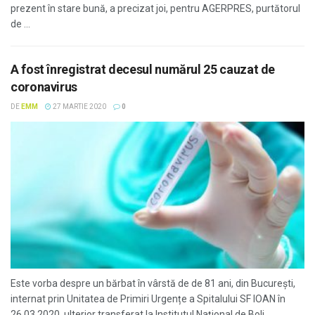
prezent în stare bună, a precizat joi, pentru AGERPRES, purtătorul
de ...
A fost înregistrat decesul numărul 25 cauzat de
coronavirus
DE
EMM
27 MARTIE 2020
0
Este vorba despre un bărbat în vârstă de de 81 ani, din București,
internat prin Unitatea de Primiri Urgențe a Spitalului SF IOAN în
26.03.2020, ulterior transferat la Institutul Național de Boli