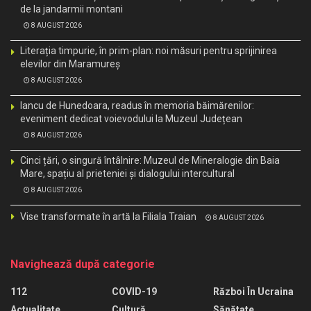
de la jandarmii montani
8 AUGUST 2026
Literația timpurie, în prim-plan: noi măsuri pentru sprijinirea
elevilor din Maramureș
8 AUGUST 2026
Iancu de Hunedoara, readus în memoria băimărenilor:
eveniment dedicat voievodului la Muzeul Județean
8 AUGUST 2026
Cinci țări, o singură întâlnire: Muzeul de Mineralogie din Baia
Mare, spațiu al prieteniei și dialogului intercultural
8 AUGUST 2026
Vise transformate în artă la Filiala Traian
8 AUGUST 2026
Navighează după categorie
112
COVID-19
Război În Ucraina
Actualitate
Cultură
Sănătate