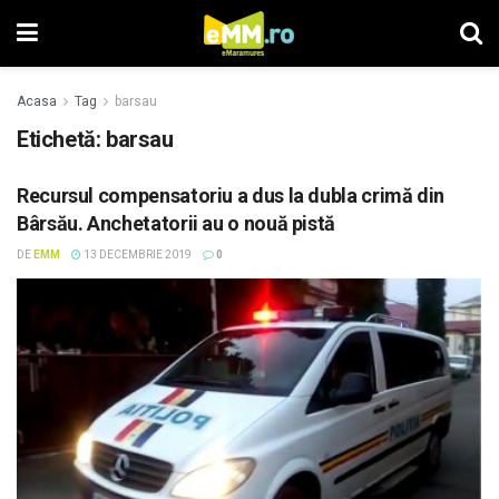
Acasa
Tag
barsau
Etichetă: barsau
Recursul compensatoriu a dus la dubla crimă din
Bârsău. Anchetatorii au o nouă pistă
DE
EMM
13 DECEMBRIE 2019
0