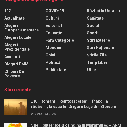
112
COVID-19
Război În Ucraina
Actualitate
Cultură
Sănătate
Alegeri
Editorial
Social
Europarlamentare
Educaţie
Sport
Alegeri Locale
Fără Categorie
Știri Externe
Alegeri
Monden
Știri Naționale
Prezidentiale
Opinii
Știrile Zilei
Anunturi
Politică
Timp Liber
Bloguri EMM
Publicitate
Utile
Chipuri De
Poveste
Stiri recente
„101 Români – Reîntoarcerea” – Înapoi la
rădăcini, la casa lui Grigore Leșe din Stoiceni
7 AUGUST 2026
Vijelii puternice și grindină în Maramureș – ANM