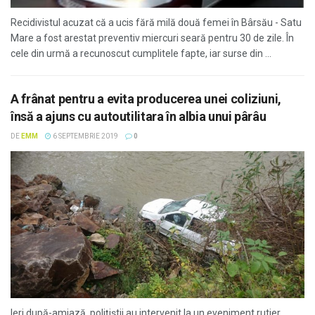
Recidivistul acuzat că a ucis fără milă două femei în Bârsău - Satu
Mare a fost arestat preventiv miercuri seară pentru 30 de zile. În
cele din urmă a recunoscut cumplitele fapte, iar surse din ...
A frânat pentru a evita producerea unei coliziuni,
însă a ajuns cu autoutilitara în albia unui pârâu
DE
EMM
6 SEPTEMBRIE 2019
0
Ieri după-amiază, poliţiştii au intervenit la un eveniment rutier