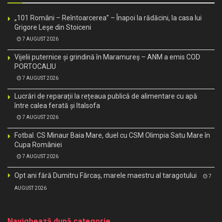
„101 Români – Reîntoarcerea” – Înapoi la rădăcini, la casa lui
Grigore Leșe din Stoiceni
7 AUGUST 2026
Vijelii puternice și grindină în Maramureș – ANM a emis COD
PORTOCALIU
7 AUGUST 2026
Lucrări de reparații la rețeaua publică de alimentare cu apă
între calea ferată și Italsofa
7 AUGUST 2026
Fotbal. CS Minaur Baia Mare, duel cu CSM Olimpia Satu Mare în
Cupa României
7 AUGUST 2026
Opt ani fără Dumitru Fărcaș, marele maestru al taragotului
7
AUGUST 2026
Navighează după categorie