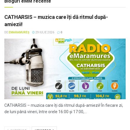
Bloguri eMM recente
CATHARSIS – muzica care îți dă ritmul după-
amiezii!
DE
EMARAMUREȘ
29 IULIE 2026
0
CATHARSIS – muzica care îți dă ritmul după-amiezii! În fiecare zi,
de luni până vineri, între orele 16:00 și 17:00,...