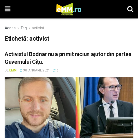
Acasa
Tag
activist
Etichetă: activist
Activistul Bodnar nu a primit niciun ajutor din partea
Guvernului Cîțu.
DE
EMM
30 IANUARIE 2021
0