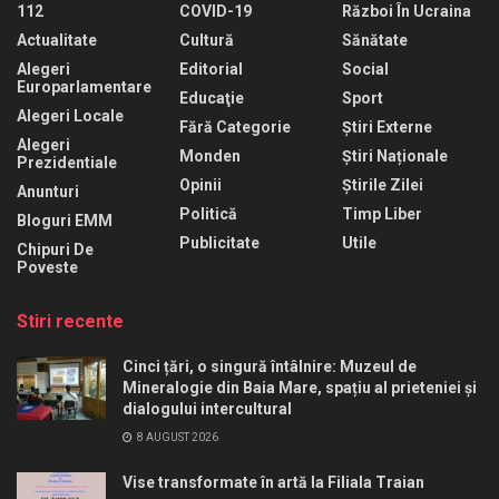
112
COVID-19
Război În Ucraina
Actualitate
Cultură
Sănătate
Alegeri
Editorial
Social
Europarlamentare
Educaţie
Sport
Alegeri Locale
Fără Categorie
Știri Externe
Alegeri
Monden
Știri Naționale
Prezidentiale
Opinii
Știrile Zilei
Anunturi
Politică
Timp Liber
Bloguri EMM
Publicitate
Utile
Chipuri De
Poveste
Stiri recente
Cinci țări, o singură întâlnire: Muzeul de
Mineralogie din Baia Mare, spațiu al prieteniei și
dialogului intercultural
8 AUGUST 2026
Vise transformate în artă la Filiala Traian