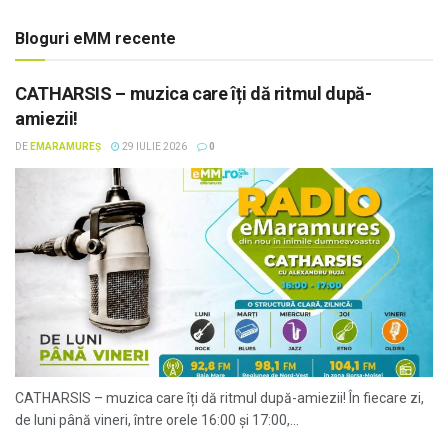
Bloguri eMM recente
CATHARSIS – muzica care îți dă ritmul după-
amiezii!
DE
EMARAMUREȘ
29 IULIE 2026
0
CATHARSIS – muzica care îți dă ritmul după-amiezii! În fiecare zi,
de luni până vineri, între orele 16:00 și 17:00,...