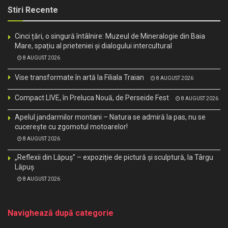
Stiri Recente
Cinci țări, o singură întâlnire: Muzeul de Mineralogie din Baia
Mare, spațiu al prieteniei și dialogului intercultural
8 AUGUST 2026
Vise transformate în artă la Filiala Traian
8 AUGUST 2026
Compact LIVE, în Preluca Nouă, de Perseide Fest
8 AUGUST 2026
Apelul jandarmilor montani – Natura se admiră la pas, nu se
cucerește cu zgomotul motoarelor!
8 AUGUST 2026
„Reflexii din Lăpuș” – expoziție de pictură și sculptură, la Târgu
Lăpuș
8 AUGUST 2026
Navighează după categorie