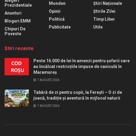
Alegeri
Monden
Știri Naționale
Prezidentiale
Opinii
Știrile Zilei
Anunturi
Politică
Timp Liber
Bloguri EMM
Publicitate
Utile
Chipuri De
Poveste
Stiri recente
Peste 16.000 de lei în amenzi pentru șoferii care
au încălcat restricțiile impuse de caniculă în
Maramureș
7 AUGUST 2026
Tabără de zi pentru copii, la Ferești – O zi de
joacă, tradiție și aventură în mijlocul naturii
7 AUGUST 2026