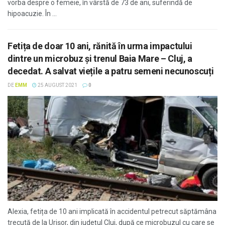
vorba despre o femeie, în vârstă de 73 de ani, suferindă de
hipoacuzie. În ...
Fetița de doar 10 ani, rănită în urma impactului
dintre un microbuz şi trenul Baia Mare – Cluj, a
decedat. A salvat viețile a patru semeni necunoscuți
DE
EMM
25 AUGUST 2021
0
Alexia, fetița de 10 ani implicată în accidentul petrecut săptămâna
trecută de la Urișor, din județul Cluj, după ce microbuzul cu care se