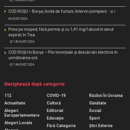
7 AUGUST 2026
COD ROȘU – Borșa, lovită de furtuni. Intervin pompierii
7
AUGUST 2026
Prins pe moped, fără permis și cu 1,41 mg/l alcool în aerul
expirat, în Tisa
7 AUGUST 2026
COD ROȘU în Borșa – Ploi torențiale și descărcări electrice în
următoarea oră
7 AUGUST 2026
Navighează după categorie
112
COVID-19
Război În Ucraina
Actualitate
Cultură
Sănătate
Alegeri
Editorial
Social
Europarlamentare
Educaţie
Sport
Alegeri Locale
Fără Categorie
Știri Externe