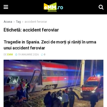
Acasa
Tag
accident feroviar
Etichetă: accident feroviar
Tragedie in Spania. Zeci de morți și răniți în urma
unui accident feroviar
DE
EMM
19 IANUARIE 2026
0