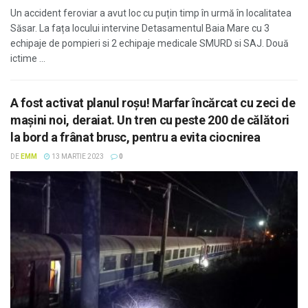
Un accident feroviar a avut loc cu puțin timp în urmă în localitatea
Săsar. La fața locului intervine Detasamentul Baia Mare cu 3
echipaje de pompieri si 2 echipaje medicale SMURD si SAJ. Două
ictime ...
A fost activat planul roşu! Marfar încărcat cu zeci de
mașini noi, deraiat. Un tren cu peste 200 de călători
la bord a frânat brusc, pentru a evita ciocnirea
DE
EMM
13 MARTIE 2023
0