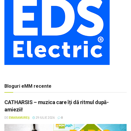
Bloguri eMM recente
CATHARSIS – muzica care îți dă ritmul după-
amiezii!
DE
EMARAMUREȘ
29 IULIE 2026
0