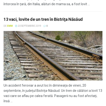
întorcea în țară, din Italia, alături de mama sa, a fost lovit ...
13 vaci, lovite de un tren în Bistriţa Năsăud
DE
EMM
20 SEPTEMBRIE 2019
0
Un accident feroviar a avut loc în dimineața de vineri, 20
septembrie, în judeţul Bistriţa-Năsăud. Un tren de călători a lovit 13
vaci care se aflau pe calea ferată. Pasagerii nu au fost afectați,
însă ...