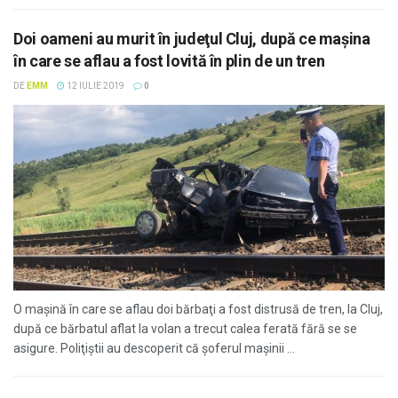
Doi oameni au murit în judeţul Cluj, după ce maşina
în care se aflau a fost lovită în plin de un tren
DE
EMM
12 IULIE 2019
0
O maşină în care se aflau doi bărbaţi a fost distrusă de tren, la Cluj,
după ce bărbatul aflat la volan a trecut calea ferată fără se se
asigure. Poliţiştii au descoperit că şoferul maşinii ...