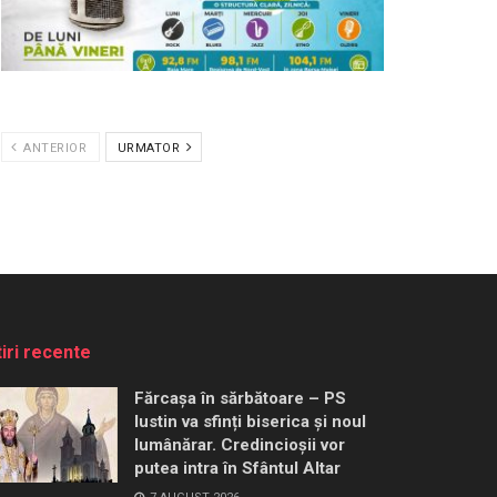
ANTERIOR
URMATOR
tiri recente
Fărcașa în sărbătoare – PS
Iustin va sfinți biserica și noul
lumânărar. Credincioșii vor
putea intra în Sfântul Altar