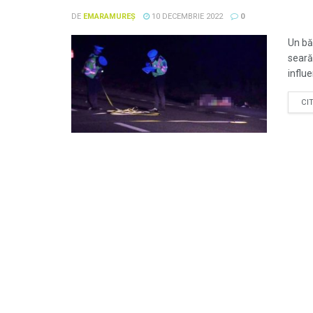
DE
EMARAMUREȘ
10 DECEMBRIE 2022
0
Un bă
seară
influe
CI