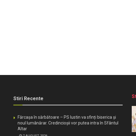
S
Stiri Recente
Fărcașa în sărbătoare – PS Iustin va sfinți biserica și
noul lumânărar. Credincioșii vor putea intra în Sfântul
Altar
7 AUGUST 2026