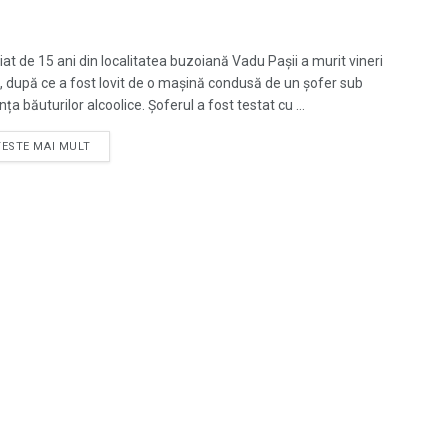
iat de 15 ani din localitatea buzoiană Vadu Paşii a murit vineri
, după ce a fost lovit de o mașină condusă de un şofer sub
nța băuturilor alcoolice. Șoferul a fost testat cu ...
TESTE MAI MULT