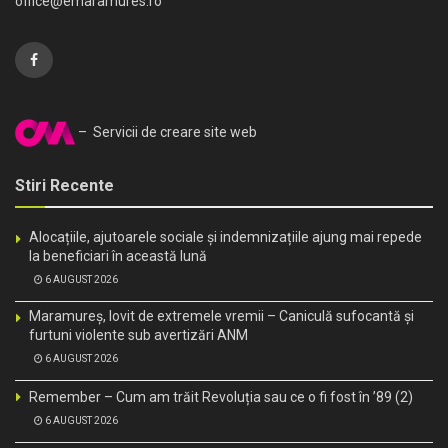
office@emaramures.ro
– Servicii de creare site web
Stiri Recente
Alocațiile, ajutoarele sociale și indemnizațiile ajung mai repede
la beneficiari în această lună
6 AUGUST 2026
Maramureș, lovit de extremele vremii – Caniculă sufocantă și
furtuni violente sub avertizări ANM
6 AUGUST 2026
Remember – Cum am trăit Revoluția sau ce o fi fost în ’89 (2)
6 AUGUST 2026