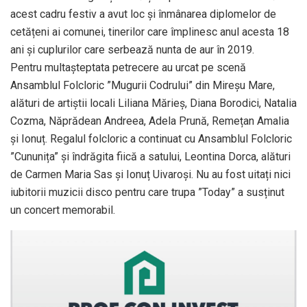
acest cadru festiv a avut loc și înmânarea diplomelor de
cetățeni ai comunei, tinerilor care împlinesc anul acesta 18
ani și cuplurilor care serbează nunta de aur în 2019.
Pentru multașteptata petrecere au urcat pe scenă
Ansamblul Folcloric ”Mugurii Codrului” din Mireșu Mare,
alături de artiștii locali Liliana Mărieș, Diana Borodici, Natalia
Cozma, Năprădean Andreea, Adela Prună, Remețan Amalia
și Ionuț. Regalul folcloric a continuat cu Ansamblul Folcloric
”Cununița” și îndrăgita fiică a satului, Leontina Dorca, alături
de Carmen Maria Sas și Ionuț Uivaroși. Nu au fost uitați nici
iubitorii muzicii disco pentru care trupa ”Today” a susținut
un concert memorabil.