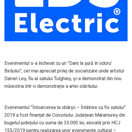
Evenimentul s-a încheiat cu un ”Danț la șură în odoru’
Birăului”, cel mai apreciat prilej de socializare unde artistul
Daniel Leș, fiu al satului Tulghieș, și-a demonstrat din nou
măiestria într-o demonstrație a artei olăritului.
Evenimentul ”Întoarcerea la obârșii – Întâlnire cu fiii satului”
2019 a fost finanțat de Consiliului Județean Maramureș din
bugetul județului cu suma de 35.000 lei, alocată prin HCJ
155/2019 pentru realizarea unor evenimente cultural –