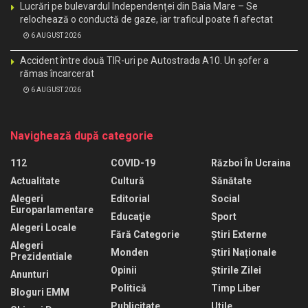
Lucrări pe bulevardul Independenței din Baia Mare – Se
relochează o conductă de gaze, iar traficul poate fi afectat
6 AUGUST 2026
Accident între două TIR-uri pe Autostrada A10. Un șofer a
rămas încarcerat
6 AUGUST 2026
Navighează după categorie
112
COVID-19
Război În Ucraina
Actualitate
Cultură
Sănătate
Alegeri
Editorial
Social
Europarlamentare
Educaţie
Sport
Alegeri Locale
Fără Categorie
Știri Externe
Alegeri
Monden
Știri Naționale
Prezidentiale
Opinii
Știrile Zilei
Anunturi
Politică
Timp Liber
Bloguri EMM
Publicitate
Utile