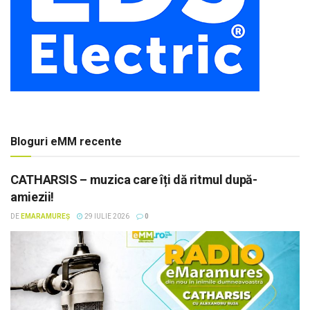
Bloguri eMM recente
CATHARSIS – muzica care îți dă ritmul după-
amiezii!
DE
EMARAMUREȘ
29 IULIE 2026
0