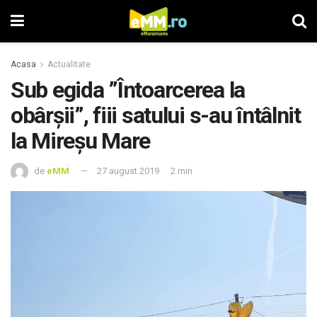
Acasa
Actualitate
Sub egida ”Întoarcerea la
obârșii”, fiii satului s-au întâlnit
la Mireșu Mare
de
eMM
27 august 2019
2 min