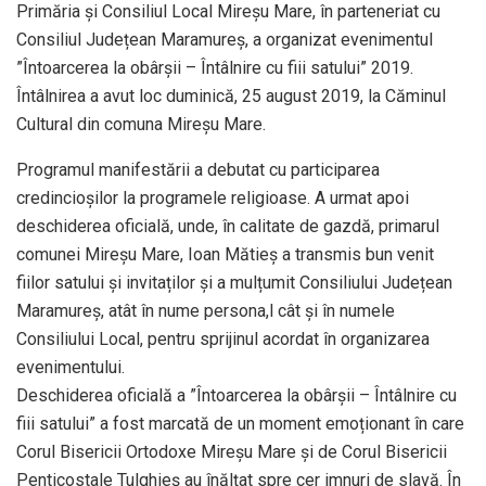
Primăria și Consiliul Local Mireșu Mare, în parteneriat cu
Consiliul Județean Maramureș, a organizat evenimentul
”Întoarcerea la obârșii – Întâlnire cu fiii satului” 2019.
Întâlnirea a avut loc duminică, 25 august 2019, la Căminul
Cultural din comuna Mireșu Mare.
Programul manifestării a debutat cu participarea
credincioșilor la programele religioase. A urmat apoi
deschiderea oficială, unde, în cali
tate de gazdă, primarul
comunei Mireșu Mare, Ioan Mătieș a transmis bun venit
fiilor satului și invitaților și a mulțumit Consiliului Județean
Maramureș, atât în nume persona,l cât și în numele
Consiliului Local, pentru sprijinul acordat în organizarea
evenimentului.
Deschiderea oficială a ”Întoarcerea la obârșii – Întâlnire cu
fiii satului” a fost marcată de un moment emoționant în care
Corul Bisericii Ortodoxe Mireșu Mare și de Corul Bisericii
Penticostale Tulghieș au înălțat spre cer imnuri de slavă. În