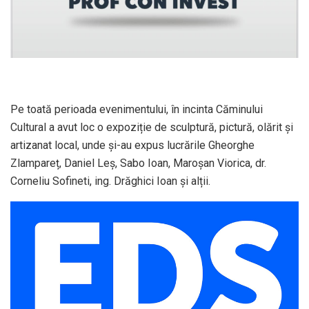
Pe toată perioada evenimentului, în incinta Căminului
Cultural a avut loc o expoziție de sculptură, pictură, olărit și
artizanat local, unde și-au expus lucrările Gheorghe
Zlampareț, Daniel Leș, Sabo Ioan, Maroșan Viorica, dr.
Corneliu Sofineti, ing. Drăghici Ioan și alții.