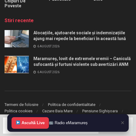
Chipuri De
Poveste
Stiri recente
Alocațiile, ajutoarele sociale și indemnizațiile
ajung mai repede la beneficiari în această lună
6 AUGUST 2026
Maramureș, lovit de extremele vremii – Caniculă
sufocantă și furtuni violente sub avertizări ANM
6 AUGUST 2026
Termeni de folosire
Politica de confidentialitate
Politica cookies
Cazare Baia Mare
Pensiune Sighișoara
✕
Ascultă Live
Radio eMaramureș
© 2020 eMaramures. Toate drepturile rezervate.