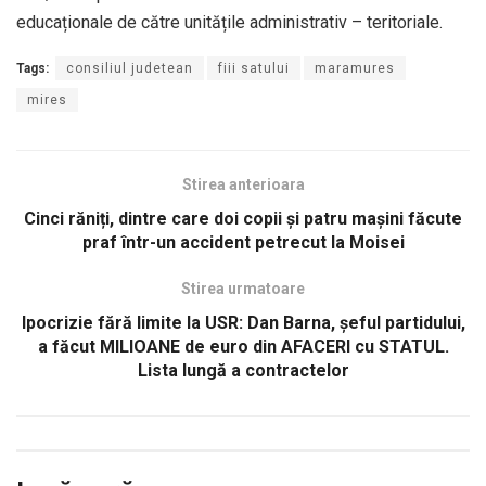
educaționale de către unitățile administrativ – teritoriale.
Tags:
consiliul judetean
fiii satului
maramures
mires
Stirea anterioara
Cinci răniți, dintre care doi copii și patru mașini făcute
praf într-un accident petrecut la Moisei
Stirea urmatoare
Ipocrizie fără limite la USR: Dan Barna, șeful partidului,
a făcut MILIOANE de euro din AFACERI cu STATUL.
Lista lungă a contractelor