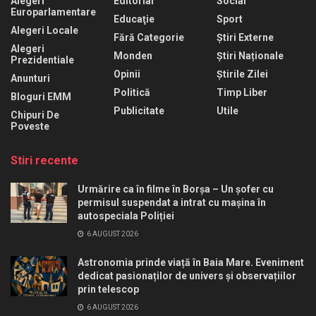
Alegeri
Editorial
Social
Europarlamentare
Educaţie
Sport
Alegeri Locale
Fără Categorie
Știri Externe
Alegeri
Monden
Știri Naționale
Prezidentiale
Opinii
Știrile Zilei
Anunturi
Politică
Timp Liber
Bloguri EMM
Publicitate
Utile
Chipuri De
Poveste
Stiri recente
Urmărire ca în filme în Borșa – Un șofer cu
permisul suspendat a intrat cu mașina în
autospeciala Poliției
6 AUGUST 2026
Astronomia prinde viață în Baia Mare. Eveniment
dedicat pasionaților de univers și observațiilor
prin telescop
6 AUGUST 2026