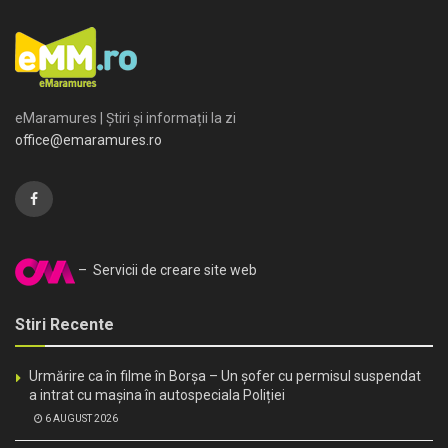
eMaramures | Știri și informații la zi
office@emaramures.ro
– Servicii de creare site web
Stiri Recente
Urmărire ca în filme în Borșa – Un șofer cu permisul suspendat
a intrat cu mașina în autospeciala Poliției
6 AUGUST 2026