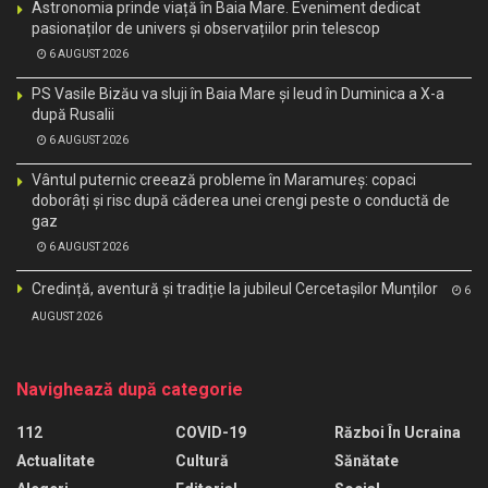
Astronomia prinde viață în Baia Mare. Eveniment dedicat
pasionaților de univers și observațiilor prin telescop
6 AUGUST 2026
PS Vasile Bizău va sluji în Baia Mare și Ieud în Duminica a X-a
după Rusalii
6 AUGUST 2026
Vântul puternic creează probleme în Maramureș: copaci
doborâți și risc după căderea unei crengi peste o conductă de
gaz
6 AUGUST 2026
Credință, aventură și tradiție la jubileul Cercetașilor Munților
6
AUGUST 2026
Navighează după categorie
112
COVID-19
Război În Ucraina
Actualitate
Cultură
Sănătate