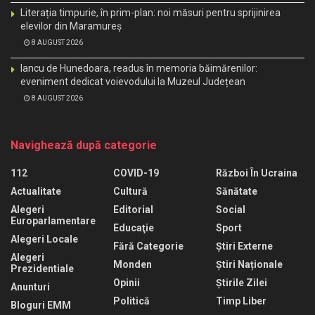
Literația timpurie, în prim-plan: noi măsuri pentru sprijinirea
elevilor din Maramureș
8 AUGUST 2026
Iancu de Hunedoara, readus în memoria băimărenilor:
eveniment dedicat voievodului la Muzeul Județean
8 AUGUST 2026
Navighează după categorie
112
COVID-19
Război În Ucraina
Actualitate
Cultură
Sănătate
Alegeri
Editorial
Social
Europarlamentare
Educaţie
Sport
Alegeri Locale
Fără Categorie
Știri Externe
Alegeri
Monden
Știri Naționale
Prezidentiale
Opinii
Știrile Zilei
Anunturi
Politică
Timp Liber
Bloguri EMM