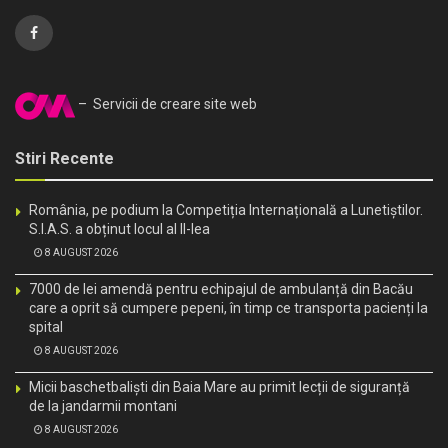
– Servicii de creare site web
Stiri Recente
România, pe podium la Competiția Internațională a Lunetiștilor.
S.I.A.S. a obținut locul al II-lea
8 AUGUST 2026
7000 de lei amendă pentru echipajul de ambulanță din Bacău
care a oprit să cumpere pepeni, în timp ce transporta pacienți la
spital
8 AUGUST 2026
Micii baschetbaliști din Baia Mare au primit lecții de siguranță
de la jandarmii montani
8 AUGUST 2026