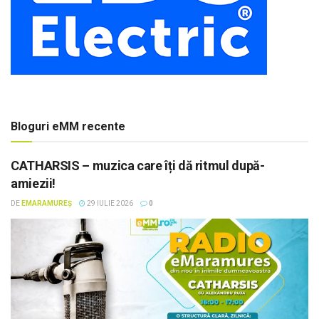
Bloguri eMM recente
CATHARSIS – muzica care îți dă ritmul după-
amiezii!
DE
EMARAMUREȘ
29 IULIE 2026
0