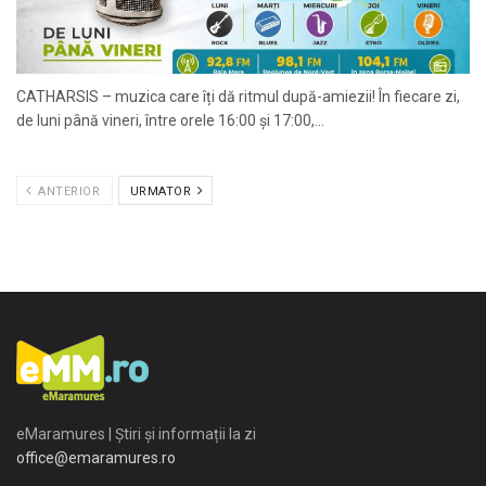
CATHARSIS – muzica care îți dă ritmul după-amiezii! În fiecare zi,
de luni până vineri, între orele 16:00 și 17:00,...
ANTERIOR
URMATOR
eMaramures | Știri și informații la zi
office@emaramures.ro