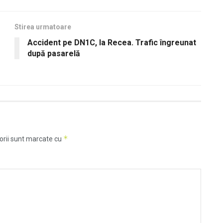
Stirea urmatoare
Accident pe DN1C, la Recea. Trafic îngreunat
după pasarelă
*
orii sunt marcate cu