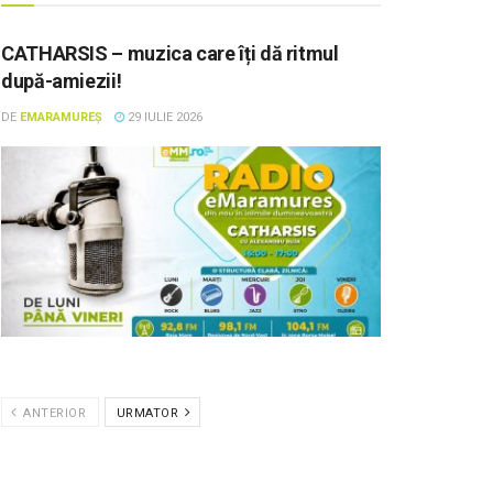
CATHARSIS – muzica care îți dă ritmul
după-amiezii!
DE
EMARAMUREȘ
29 IULIE 2026
ANTERIOR
URMATOR