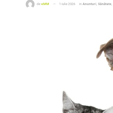
de
eMM
1 iulie 2026
in
Anunturi
,
Sănătate
,