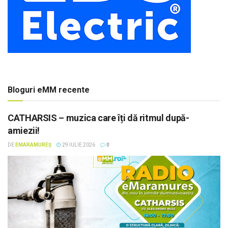
Bloguri eMM recente
CATHARSIS – muzica care îți dă ritmul după-
amiezii!
DE
EMARAMUREȘ
29 IULIE 2026
0