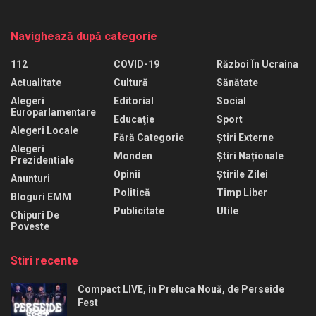
Navighează după categorie
112
COVID-19
Război În Ucraina
Actualitate
Cultură
Sănătate
Alegeri
Editorial
Social
Europarlamentare
Educaţie
Sport
Alegeri Locale
Fără Categorie
Știri Externe
Alegeri
Monden
Știri Naționale
Prezidentiale
Opinii
Știrile Zilei
Anunturi
Politică
Timp Liber
Bloguri EMM
Publicitate
Utile
Chipuri De
Poveste
Stiri recente
Compact LIVE, în Preluca Nouă, de Perseide
Fest