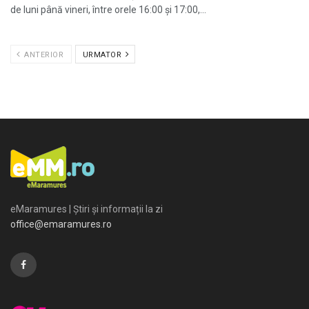
de luni până vineri, între orele 16:00 și 17:00,...
ANTERIOR
URMATOR
eMaramures | Știri și informații la zi
office@emaramures.ro