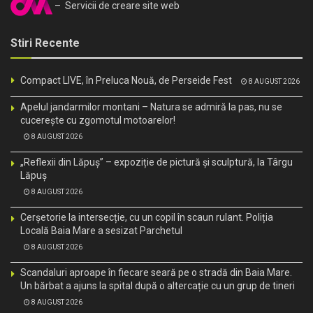
– Servicii de creare site web
Stiri Recente
Compact LIVE, în Preluca Nouă, de Perseide Fest
8 AUGUST 2026
Apelul jandarmilor montani – Natura se admiră la pas, nu se
cucerește cu zgomotul motoarelor!
8 AUGUST 2026
„Reflexii din Lăpuș” – expoziție de pictură și sculptură, la Târgu
Lăpuș
8 AUGUST 2026
Cerșetorie la intersecție, cu un copil în scaun rulant. Poliția
Locală Baia Mare a sesizat Parchetul
8 AUGUST 2026
Scandaluri aproape în fiecare seară pe o stradă din Baia Mare.
Un bărbat a ajuns la spital după o altercație cu un grup de tineri
8 AUGUST 2026