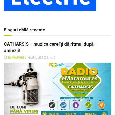
Bloguri eMM recente
CATHARSIS – muzica care îți dă ritmul după-
amiezii!
DE
EMARAMUREȘ
29 IULIE 2026
0