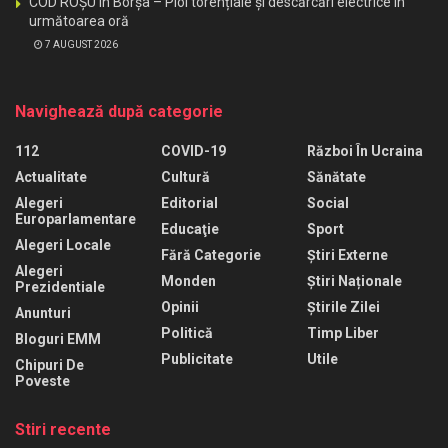
COD ROȘU în Borșa – Ploi torențiale și descărcări electrice în
următoarea oră
7 AUGUST 2026
Navighează după categorie
112
COVID-19
Război În Ucraina
Actualitate
Cultură
Sănătate
Alegeri
Editorial
Social
Europarlamentare
Educaţie
Sport
Alegeri Locale
Fără Categorie
Știri Externe
Alegeri
Monden
Știri Naționale
Prezidentiale
Opinii
Știrile Zilei
Anunturi
Politică
Timp Liber
Bloguri EMM
Publicitate
Utile
Chipuri De
Poveste
Stiri recente