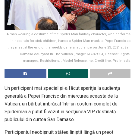
A man wearing a costume of the Spider-Man fantasy character, who performs
in hospitals for sick children, hands a Spider-Man mask to Pope Francis as
they meet at the end of the weekly general audience on June 23, 2021 at San
Damaso courtyard in The Vatican.,Image: 617369904, License: Rights-
managed, Restrictions: , Model Release: no, Credit line: Profimedia
Un participant mai special şi-a făcut apariţia la audienţa
generală a Papei Francisc din miercurea aceasta de la
Vatican: un bărbat îmbrăcat într-un costum complet de
Spiderman a putut fi văzut în secţiunea VIP destinată
publicului din curtea San Damaso.
Participantul neobișnuit stătea liniştit lângă un preot