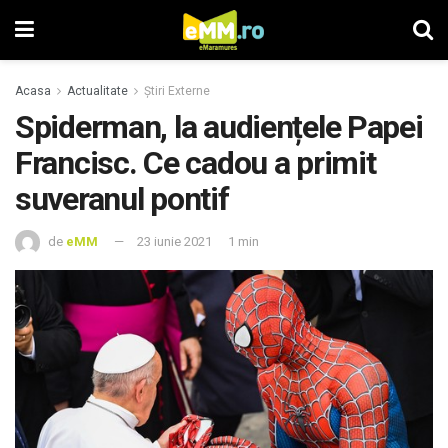
Acasa
Actualitate
Știri Externe
Spiderman, la audiențele Papei
Francisc. Ce cadou a primit
suveranul pontif
de
eMM
23 iunie 2021
1 min