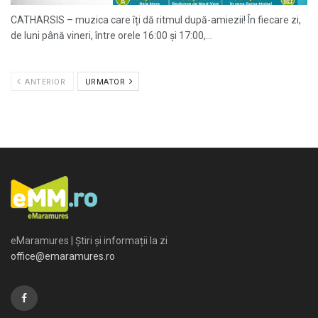
CATHARSIS – muzica care îți dă ritmul după-amiezii! În fiecare zi,
de luni până vineri, între orele 16:00 și 17:00,...
ANTERIOR
URMATOR
eMaramures | Știri și informații la zi
office@emaramures.ro