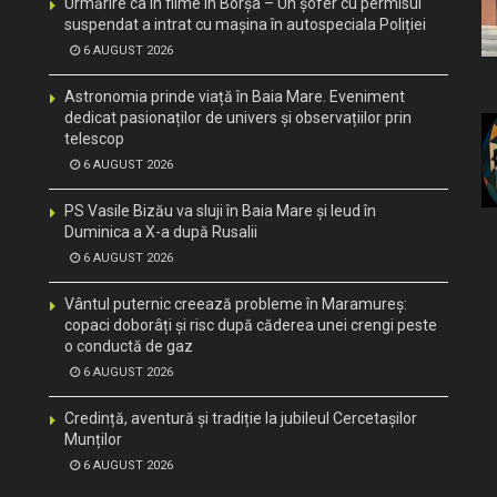
Urmărire ca în filme în Borșa – Un șofer cu permisul
suspendat a intrat cu mașina în autospeciala Poliției
6 AUGUST 2026
Astronomia prinde viață în Baia Mare. Eveniment
dedicat pasionaților de univers și observațiilor prin
telescop
6 AUGUST 2026
PS Vasile Bizău va sluji în Baia Mare și Ieud în
Duminica a X-a după Rusalii
6 AUGUST 2026
Vântul puternic creează probleme în Maramureș:
copaci doborâți și risc după căderea unei crengi peste
o conductă de gaz
6 AUGUST 2026
Credință, aventură și tradiție la jubileul Cercetașilor
Munților
6 AUGUST 2026