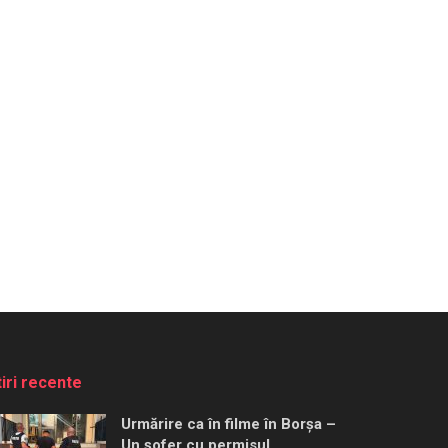
tiri recente
Urmărire ca în filme în Borșa –
Un șofer cu permisul