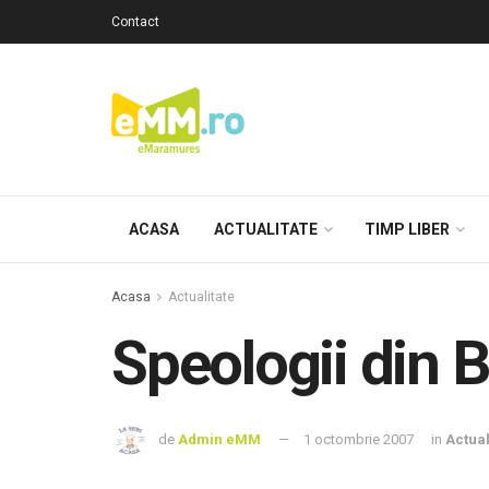
Contact
ACASA
ACTUALITATE
TIMP LIBER
Acasa
Actualitate
Speologii din 
de
Admin eMM
1 octombrie 2007
in
Actual