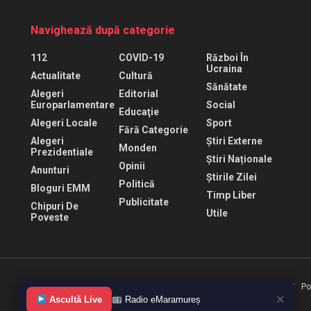
Navighează după categorie
112
COVID-19
Război În
Ucraina
Actualitate
Cultură
Sănătate
Alegeri
Editorial
Europarlamentare
Social
Educaţie
Alegeri Locale
Sport
Fără Categorie
Alegeri
Știri Externe
Monden
Prezidentiale
Știri Naționale
Opinii
Anunturi
Știrile Zilei
Politică
Bloguri EMM
Timp Liber
Publicitate
Chipuri De
Utile
Poveste
Termeni de folosire
Politica de confidentialitate
Po
✕
Ascultă Live
Radio eMaramureș