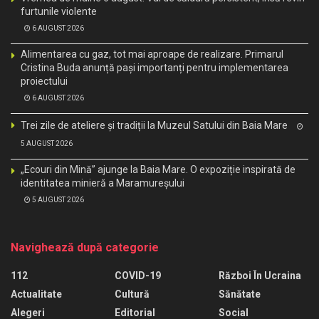
furtunile violente
6 AUGUST 2026
Alimentarea cu gaz, tot mai aproape de realizare. Primarul
Cristina Buda anunță pași importanți pentru implementarea
proiectului
6 AUGUST 2026
Trei zile de ateliere și tradiții la Muzeul Satului din Baia Mare
5 AUGUST 2026
„Ecouri din Mină” ajunge la Baia Mare. O expoziție inspirată de
identitatea minieră a Maramureșului
5 AUGUST 2026
Navighează după categorie
112
COVID-19
Război În Ucraina
Actualitate
Cultură
Sănătate
Alegeri
Editorial
Social