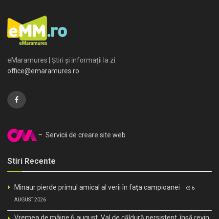
eMaramures | Știri și informații la zi
office@emaramures.ro
– Servicii de creare site web
Stiri Recente
Minaur pierde primul amical al verii în fața campioanei
6
AUGUST 2026
Vremea de mâine 6 august. Val de căldură persistent, însă revin