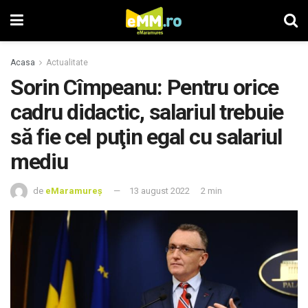
Acasa
Actualitate
Sorin Cîmpeanu: Pentru orice
cadru didactic, salariul trebuie
să fie cel puţin egal cu salariul
mediu
de
eMaramureș
13 august 2022
2 min