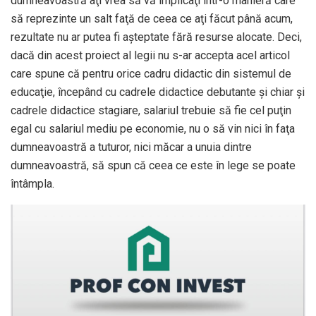
dumneavoastră aţi vrea să vă implicaţi într-o manieră care
să reprezinte un salt faţă de ceea ce aţi făcut până acum,
rezultate nu ar putea fi aşteptate fără resurse alocate. Deci,
dacă din acest proiect al legii nu s-ar accepta acel articol
care spune că pentru orice cadru didactic din sistemul de
educaţie, începând cu cadrele didactice debutante şi chiar şi
cadrele didactice stagiare, salariul trebuie să fie cel puţin
egal cu salariul mediu pe economie, nu o să vin nici în faţa
dumneavoastră a tuturor, nici măcar a unuia dintre
dumneavoastră, să spun că ceea ce este în lege se poate
întâmpla.