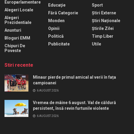
Europarlamentare
Educaţie
Sport
Alegeri Locale
Fără Categorie
Știri Externe
Alegeri
Monden
Știri Naționale
Prezidentiale
Opinii
Știrile Zilei
Anunturi
Politică
Timp Liber
Bloguri EMM
Publicitate
Utile
Chipuri De
Poveste
Stiri recente
Minaur pierde primul amical al verii în fața
campioanei
6 AUGUST 2026
Vremea de mâine 6 august. Val de căldură
persistent, însă revin furtunile violente
6 AUGUST 2026