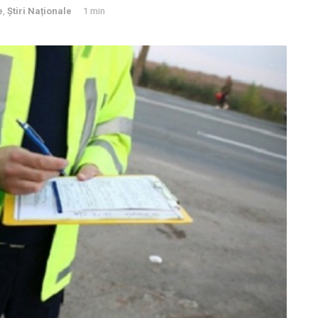
e
,
Știri Naționale
1 min