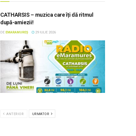
CATHARSIS – muzica care îți dă ritmul
după-amiezii!
DE
EMARAMUREȘ
29 IULIE 2026
ANTERIOR
URMATOR