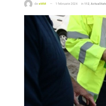
de
eMM
1 februarie 2024
in
112
,
Actualitat