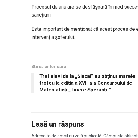
Procesul de anulare se desfășoară în mod succesiv
sancțiuni.
Este important de menționat că acest proces de e
intervenția șoferului.
Stirea anterioara
Trei elevi de la „Șincai” au obţinut marele
trofeu la ediția a XVII-a a Concursului de
Matematică „Tinere Speranțe”
Lasă un răspuns
Adresa ta de email nu va fi publicată.
Câmpurile obligat