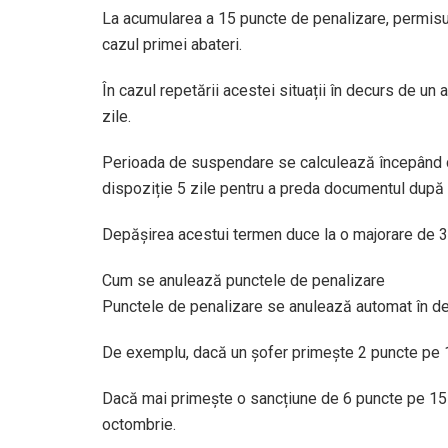
La acumularea a 15 puncte de penalizare, permisu
cazul primei abateri.
În cazul repetării acestei situații în decurs de u
zile.
Perioada de suspendare se calculează începând cu 
dispoziție 5 zile pentru a preda documentul după c
Depășirea acestui termen duce la o majorare de 3
Cum se anulează punctele de penalizare
Punctele de penalizare se anulează automat în decu
De exemplu, dacă un șofer primește 2 puncte pe 1 
Dacă mai primește o sancțiune de 6 puncte pe 15 
octombrie.