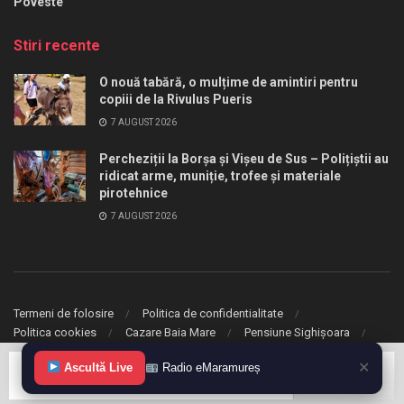
Poveste
Stiri recente
O nouă tabără, o mulțime de amintiri pentru
copiii de la Rivulus Pueris
7 AUGUST 2026
Percheziții la Borșa și Vișeu de Sus – Polițiștii au
ridicat arme, muniție, trofee și materiale
pirotehnice
7 AUGUST 2026
Termeni de folosire
Politica de confidentialitate
Politica cookies
Cazare Baia Mare
Pensiune Sighișoara
✕
© 2020 eMaramures. Toate drepturile rezervate.
Ascultă Live
Radio eMaramureș