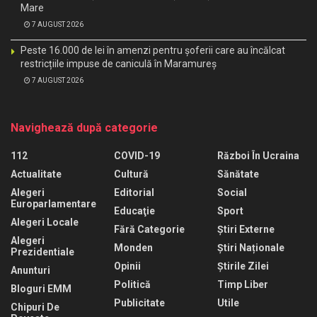
Mare
7 AUGUST 2026
Peste 16.000 de lei în amenzi pentru șoferii care au încălcat
restricțiile impuse de caniculă în Maramureș
7 AUGUST 2026
Navighează după categorie
112
COVID-19
Război În Ucraina
Actualitate
Cultură
Sănătate
Alegeri
Editorial
Social
Europarlamentare
Educaţie
Sport
Alegeri Locale
Fără Categorie
Știri Externe
Alegeri
Monden
Știri Naționale
Prezidentiale
Opinii
Știrile Zilei
Anunturi
Politică
Timp Liber
Bloguri EMM
Publicitate
Utile
Chipuri De