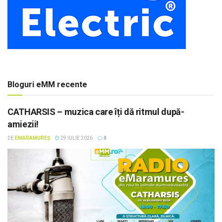
Bloguri eMM recente
CATHARSIS – muzica care îți dă ritmul după-
amiezii!
DE
EMARAMUREȘ
29 IULIE 2026
0