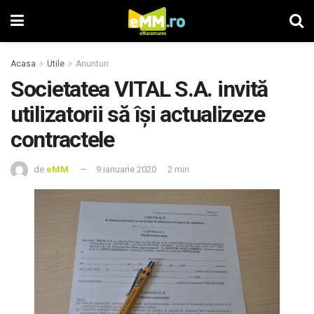
Acasa
Utile
Anunturi
Societatea VITAL S.A. invită
utilizatorii să își actualizeze
contractele
de
eMM
9 ianuarie 2020
2 min