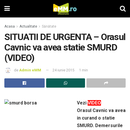
Acasa
Actualitate
Sănătate
SITUATII DE URGENTA – Orasul
Cavnic va avea statie SMURD
(VIDEO)
de
Admin eMM
24 iunie 2015
1 min
Vezi
VIDEO
Orasul Cavnic va avea
in curand o statie
SMURD. Demersurile