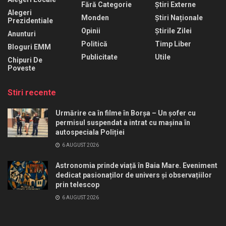
Fără Categorie
Știri Externe
Alegeri
Monden
Știri Naționale
Prezidentiale
Opinii
Știrile Zilei
Anunturi
Politică
Timp Liber
Bloguri EMM
Publicitate
Utile
Chipuri De
Poveste
Stiri recente
Urmărire ca în filme în Borșa – Un șofer cu
permisul suspendat a intrat cu mașina în
autospeciala Poliției
6 AUGUST 2026
Astronomia prinde viață în Baia Mare. Eveniment
dedicat pasionaților de univers și observațiilor
prin telescop
6 AUGUST 2026