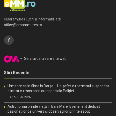
eMaramures | Știri și informații la zi
office@emaramures.ro
– Servicii de creare site web
Stiri Recente
Urmărire ca în filme în Borșa – Un șofer cu permisul suspendat
a intrat cu mașina în autospeciala Poliției
6 AUGUST 2026
Astronomia prinde viață în Baia Mare. Eveniment dedicat
pasionaților de univers și observațiilor prin telescop