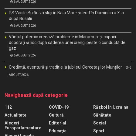
6 AUGUST 2026
PS Vasile Bizău va sluji în Baia Mare și Ieud în Duminica a X-a
după Rusalii
6 AUGUST 2026
Vântul puternic creează probleme în Maramureș: copaci
doborâți și risc după căderea unei crengi peste o conductă de
gaz
6 AUGUST 2026
Credință, aventură și tradiție la jubileul Cercetașilor Munților
6
AUGUST 2026
Navighează după categorie
112
COVID-19
Război În Ucraina
Actualitate
Cultură
Sănătate
Alegeri
Editorial
Social
Europarlamentare
Educaţie
Sport
Alegeri Locale