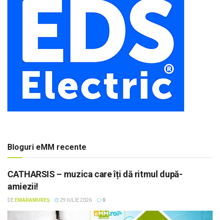
Bloguri eMM recente
CATHARSIS – muzica care îți dă ritmul după-
amiezii!
DE
EMARAMUREȘ
29 IULIE 2026
0