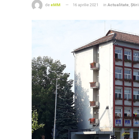
de
eMM
16 aprilie 2021
in
Actualitate
,
Știri