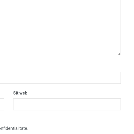
Sit web
nfidentialitate.