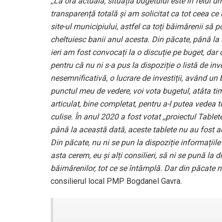
,,La ora actuală, situația bugetului este în felul u
transparență totală și am solicitat ca tot ceea ce
site-ul municipiului, astfel ca toți băimărenii să p
cheltuiesc banii anul acesta. Din păcate, până la
ieri am fost convocați la o discuție pe buget, dar
pentru că nu ni s-a pus la dispoziție o listă de inv
nesemnificativă, o lucrare de investiții, având un 
punctul meu de vedere, voi vota bugetul, atâta ti
articulat, bine completat, pentru a-l putea vedea t
culise. În anul 2020 a fost votat ,,proiectul Tablete
până la această dată, aceste tablete nu au fost ad
Din păcate, nu ni se pun la dispoziție informațiil
asta cerem, eu și alți consilieri, să ni se pună la
băimărenilor, tot ce se întâmplă. Dar din păcate nu
consilierul local PMP Bogdanel Gavra.