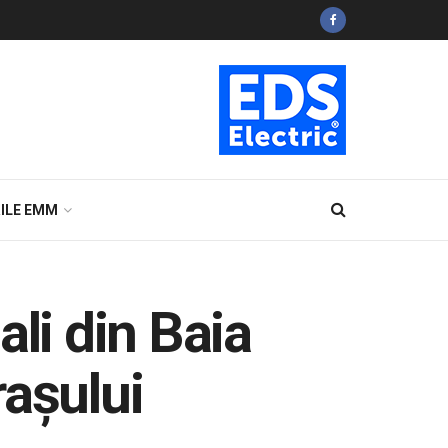
ILE EMM
cali din Baia
rașului