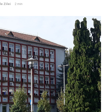
le Zilei
2 min