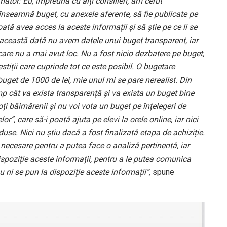
rmător: Eu, împreună cu alți consilieri, am cerut
 înseamnă buget, cu anexele aferente, să fie publicate pe
oată avea acces la aceste informații și să știe pe ce li se
 această dată nu avem datele unui buget transparent, iar
 care nu a mai avut loc. Nu a fost nicio dezbatere pe buget,
estiții care cuprinde tot ce este posibil. O bugetare
buget de 1000 de lei, mie unul mi se pare nerealist. Din
mp cât va exista transparență și va exista un buget bine
oți băimărenii și nu voi vota un buget pe înțelegeri de
lor”, care să-i poată ajuta pe elevi la orele online, iar nici
use. Nici nu știu dacă a fost finalizată etapa de achiziție.
e necesare pentru a putea face o analiză pertinentă, iar
 dispoziție aceste informații, pentru a le putea comunica
 ni se pun la dispoziție aceste informații”,
spune