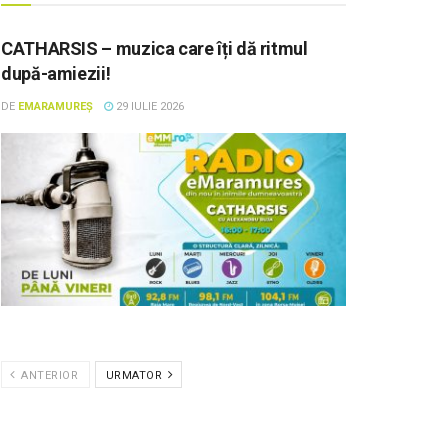
CATHARSIS – muzica care îți dă ritmul
după-amiezii!
DE
EMARAMUREȘ
29 IULIE 2026
ANTERIOR
URMATOR