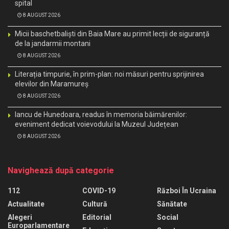
spital
8 AUGUST 2026
Micii baschetbaliști din Baia Mare au primit lecții de siguranță
de la jandarmii montani
8 AUGUST 2026
Literația timpurie, în prim-plan: noi măsuri pentru sprijinirea
elevilor din Maramureș
8 AUGUST 2026
Iancu de Hunedoara, readus în memoria băimărenilor:
eveniment dedicat voievodului la Muzeul Județean
8 AUGUST 2026
Navighează după categorie
112
COVID-19
Război În Ucraina
Actualitate
Cultură
Sănătate
Alegeri
Editorial
Social
Europarlamentare