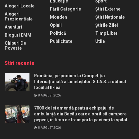
Educaţie
Sport
Alegeri Locale
Fără Categorie
Știri Externe
Alegeri
Monden
Știri Naționale
Prezidentiale
Opinii
Știrile Zilei
Anunturi
Politică
Timp Liber
Bloguri EMM
Publicitate
Utile
Chipuri De
Poveste
Stiri recente
România, pe podium la Competiția
Internațională a Lunetiștilor. S.I.A.S. a obținut
locul al II-lea
8 AUGUST 2026
7000 de lei amendă pentru echipajul de
ambulanță din Bacău care a oprit să cumpere
pepeni, în timp ce transporta pacienți la spital
8 AUGUST 2026