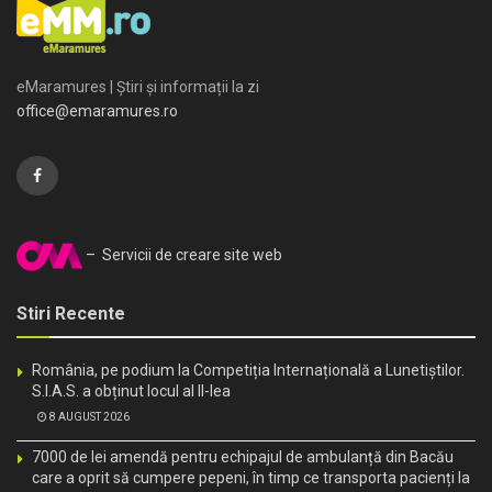
eMaramures | Știri și informații la zi
office@emaramures.ro
– Servicii de creare site web
Stiri Recente
România, pe podium la Competiția Internațională a Lunetiștilor.
S.I.A.S. a obținut locul al II-lea
8 AUGUST 2026
7000 de lei amendă pentru echipajul de ambulanță din Bacău
care a oprit să cumpere pepeni, în timp ce transporta pacienți la