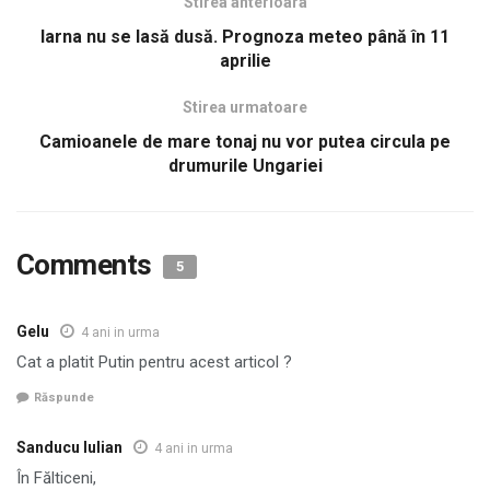
Stirea anterioara
Iarna nu se lasă dusă. Prognoza meteo până în 11
aprilie
Stirea urmatoare
Camioanele de mare tonaj nu vor putea circula pe
drumurile Ungariei
Comments
5
Gelu
4 ani in urma
Cat a platit Putin pentru acest articol ?
Răspunde
Sanducu Iulian
4 ani in urma
În Fălticeni,