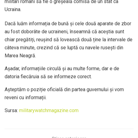
militari români să fie o greșeală comisă de un stat ca
Ucraina.
Dacă luăm informația de bună și cele două aparate de zbor
au fost doborâte de ucraineni, înseamnă că aceștia sunt
chiar pregătiți, reușind să lovească două ține la intervale de
câteva minute, crezind că se luptă cu navele rusești din
Marea Neagră.
Așadar, informațiile circulă și au multe forme, dar e de
datoria fiecăruia să se informeze corect.
Așteptăm o poziție oficială din partea guvernului și vom
reveni cu informații.
Sursa:
militarywatchmagazine.com