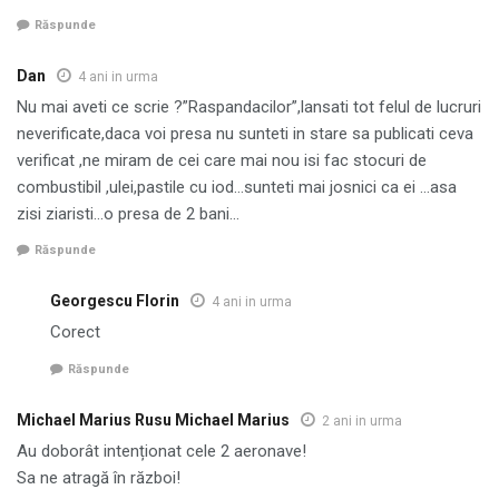
Răspunde
Dan
4 ani in urma
Nu mai aveti ce scrie ?”Raspandacilor”,lansati tot felul de lucruri
neverificate,daca voi presa nu sunteti in stare sa publicati ceva
verificat ,ne miram de cei care mai nou isi fac stocuri de
combustibil ,ulei,pastile cu iod…sunteti mai josnici ca ei …asa
zisi ziaristi…o presa de 2 bani…
Răspunde
Georgescu Florin
4 ani in urma
Corect
Răspunde
Michael Marius Rusu Michael Marius
2 ani in urma
Au doborât intenționat cele 2 aeronave!
Sa ne atragă în război!