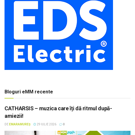
Bloguri eMM recente
CATHARSIS – muzica care îți dă ritmul după-
amiezii!
DE
EMARAMUREȘ
29 IULIE 2026
0