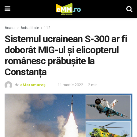
Acasa
Actualitate
112
Sistemul ucrainean S-300 ar fi
doborât MIG-ul și elicopterul
românesc prăbușite la
Constanța
de
eMaramureș
11 martie 2022
2 min