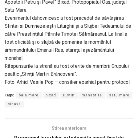
Apostoli Petru și Pavel” Bixad, Protopopiatul Oaș, județul
Satu Mare.
Evenimentul duhovnicesc a fost precedat de săvârșirea
Sfintei și Dumnezeieștii Liturghii și a Slujbei Tedeumului de
către Preasfințitul Părinte Timotei Sătmăreanul. La final a
fost oficiată și o slujbă de pomenire la mormântul
arhimandritului Emanuil Rus, starețul așezământului
monahal.
Răspunsurile la strană au fost oferite de membrii Grupului
psaltic „Sfinții Martiri Brâncoveni”.
Foto: Arhid. Vasile Pop – consilier eparhial pentru protocol
Tags:
baia mare
bixad
iustin
manastire
satu mare
sinaxa
Stirea anterioara
Programul Ierarhilor ortodocși la acest final de