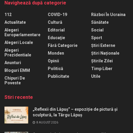
Navighează după categorie
112
COVID-19
Război În Ucraina
Actualitate
Cultură
Sănătate
Alegeri
Editorial
Social
Europarlamentare
Educaţie
Sport
Alegeri Locale
Fără Categorie
Știri Externe
Alegeri
Monden
Știri Naționale
Prezidentiale
Opinii
Știrile Zilei
Anunturi
Politică
Timp Liber
Bloguri EMM
Publicitate
Utile
Chipuri De
Poveste
Stiri recente
„Reflexii din Lăpuș” – expoziție de pictură și
sculptură, la Târgu Lăpuș
8 AUGUST 2026