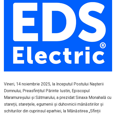
Vineri, 14 noiembrie 2025, la începutul Postului Nașterii
Domnului, Preasfințitul Părinte Iustin, Episcopul
Maramureșului și Sătmarului, a prezidat Sinaxa Monahală cu
stareții, starețele, egumenii și duhovnicii mănăstirilor și
schiturilor din cuprinsul eparhiei, la Mănăstirea „Sfinții