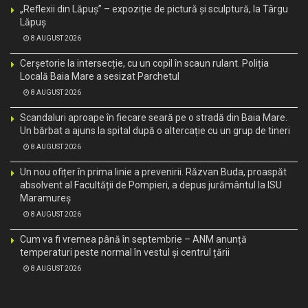
„Reflexii din Lăpuș” – expoziție de pictură și sculptură, la Târgu
Lăpuș
8 AUGUST 2026
Cerșetorie la intersecție, cu un copil în scaun rulant. Poliția
Locală Baia Mare a sesizat Parchetul
8 AUGUST 2026
Scandaluri aproape în fiecare seară pe o stradă din Baia Mare.
Un bărbat a ajuns la spital după o altercație cu un grup de tineri
8 AUGUST 2026
Un nou ofițer în prima linie a prevenirii. Răzvan Buda, proaspăt
absolvent al Facultății de Pompieri, a depus jurământul la ISU
Maramureș
8 AUGUST 2026
Cum va fi vremea până în septembrie – ANM anunță
temperaturi peste normal în vestul și centrul țării
8 AUGUST 2026