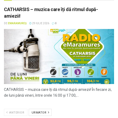
CATHARSIS – muzica care îți dă ritmul după-
amiezii!
DE
EMARAMUREȘ
29 IULIE 2026
0
CATHARSIS – muzica care îți dă ritmul după-amiezii! În fiecare zi,
de luni până vineri, între orele 16:00 și 17:00,...
ANTERIOR
URMATOR