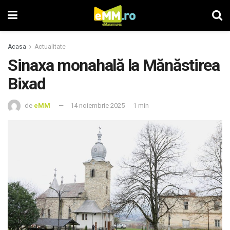
Acasa
Actualitate
Sinaxa monahală la Mănăstirea
Bixad
de
eMM
14 noiembrie 2025
1 min