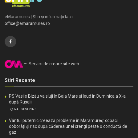
eMaramures | Știri și informații la zi
office@emaramures.ro
– Servicii de creare site web
Stiri Recente
PS Vasile Bizău va sluji în Baia Mare și Ieud în Duminica a X-a
după Rusalii
6 AUGUST 2026
Vântul puternic creează probleme în Maramureș: copaci
doborâți și risc după căderea unei crengi peste o conductă de
gaz