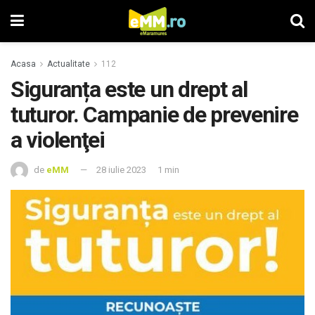
Acasa
Actualitate
112
Siguranța este un drept al
tuturor. Campanie de prevenire
a violenţei
de
eMM
28 iulie 2023
1 min