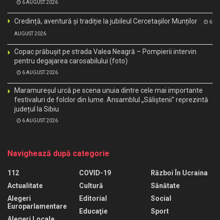
6 AUGUST 2026
Credință, aventură și tradiție la jubileul Cercetașilor Munților
6
AUGUST 2026
Copac prăbușit pe strada Valea Neagră – Pompierii intervin
pentru degajarea carosabilului (foto)
6 AUGUST 2026
Maramureșul urcă pe scena unuia dintre cele mai importante
festivaluri de folclor din lume. Ansamblul „Săliștenii” reprezintă
județul la Sibiu
6 AUGUST 2026
Navighează după categorie
112
COVID-19
Război În Ucraina
Actualitate
Cultură
Sănătate
Alegeri
Editorial
Social
Europarlamentare
Educaţie
Sport
Alegeri Locale