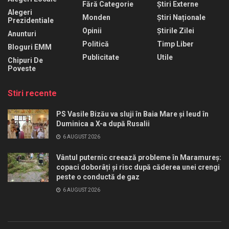
Fără Categorie
Știri Externe
Alegeri
Monden
Știri Naționale
Prezidentiale
Opinii
Știrile Zilei
Anunturi
Politică
Timp Liber
Bloguri EMM
Publicitate
Utile
Chipuri De
Poveste
Stiri recente
PS Vasile Bizău va sluji în Baia Mare și Ieud în
Duminica a X-a după Rusalii
6 AUGUST 2026
Vântul puternic creează probleme în Maramureș:
copaci doborâți și risc după căderea unei crengi
peste o conductă de gaz
6 AUGUST 2026