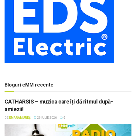
Bloguri eMM recente
CATHARSIS – muzica care îți dă ritmul după-
amiezii!
DE
EMARAMUREȘ
29 IULIE 2026
0