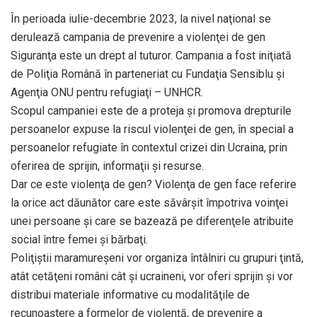
În perioada iulie-decembrie 2023, la nivel naţional se
derulează campania de prevenire a violenţei de gen
Siguranţa este un drept al tuturor. Campania a fost iniţiată
de Poliţia Română în parteneriat cu Fundaţia Sensiblu şi
Agenţia ONU pentru refugiaţi – UNHCR.
Scopul campaniei este de a proteja şi promova drepturile
persoanelor expuse la riscul violenţei de gen, în special a
persoanelor refugiate în contextul crizei din Ucraina, prin
oferirea de sprijin, informaţii şi resurse.
Dar ce este violenţa de gen? Violenţa de gen face referire
la orice act dăunător care este săvârşit împotriva voinţei
unei persoane şi care se bazează pe diferenţele atribuite
social între femei şi bărbaţi.
Poliţiştii maramureşeni vor organiza întâlniri cu grupuri ţintă,
atât cetăţeni români cât şi ucraineni, vor oferi sprijin şi vor
distribui materiale informative cu modalităţile de
recunoaştere a formelor de violenţă, de prevenire a