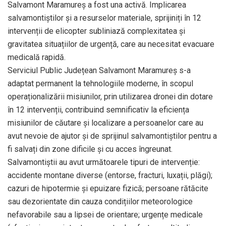
Salvamont Maramureș a fost una activă. Implicarea
salvamontiștilor și a resurselor materiale, sprijiniți în 12
intervenții de elicopter subliniază complexitatea și
gravitatea situațiilor de urgență, care au necesitat evacuare
medicală rapidă.
Serviciul Public Județean Salvamont Maramureș s-a
adaptat permanent la tehnologiile moderne, în scopul
operaționalizării misiunilor, prin utilizarea dronei din dotare
în 12 intervenții, contribuind semnificativ la eficiența
misiunilor de căutare și localizare a persoanelor care au
avut nevoie de ajutor și de sprijinul salvamontiștilor pentru a
fi salvați din zone dificile și cu acces îngreunat.
Salvamontiștii au avut următoarele tipuri de intervenție:
accidente montane diverse (entorse, fracturi, luxații, plăgi);
cazuri de hipotermie și epuizare fizică; persoane rătăcite
sau dezorientate din cauza condițiilor meteorologice
nefavorabile sau a lipsei de orientare; urgențe medicale