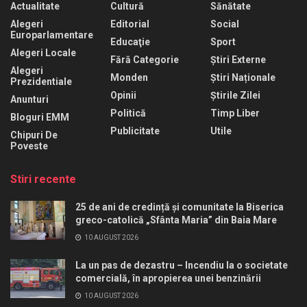
Actualitate
Cultură
Sănătate
Alegeri
Editorial
Social
Europarlamentare
Educaţie
Sport
Alegeri Locale
Fără Categorie
Știri Externe
Alegeri
Monden
Știri Naționale
Prezidentiale
Opinii
Știrile Zilei
Anunturi
Politică
Timp Liber
Bloguri EMM
Publicitate
Utile
Chipuri De
Poveste
Stiri recente
25 de ani de credință și comunitate la Biserica
greco-catolică „Sfânta Maria” din Baia Mare
10 AUGUST 2026
La un pas de dezastru – Incendiu la o societate
comercială, în apropierea unei benzinării
10 AUGUST 2026