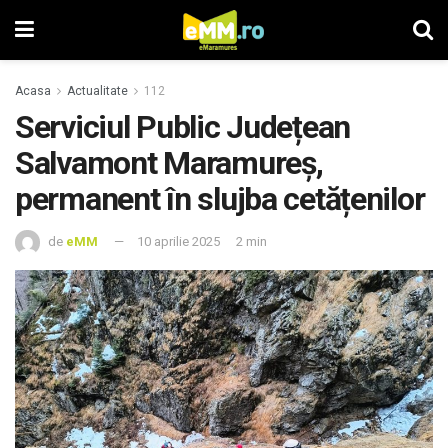
Acasa
Actualitate
112
Serviciul Public Județean
Salvamont Maramureș,
permanent în slujba cetățenilor
de
eMM
10 aprilie 2025
2 min