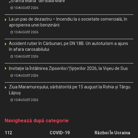
„Sfânta Maria” din Baia Mare
10 AUGUST 2026
La un pas de dezastru – Incendiu la o societate comercială, în
apropierea unei benzinării
10 AUGUST 2026
Accident rutier în Cărbunari, pe DN 18B. Un autoturism a ajuns
în afara carosabilului
10 AUGUST 2026
Invitație la Întâlnirea Zipserilor/Țipțerilor 2026, la Vișeu de Sus
10 AUGUST 2026
Ziua Maramureșului, sărbătorită pe 15 august la Rohia și Târgu
Lăpuș
10 AUGUST 2026
Navighează după categorie
112
COVID-19
Război În Ucraina