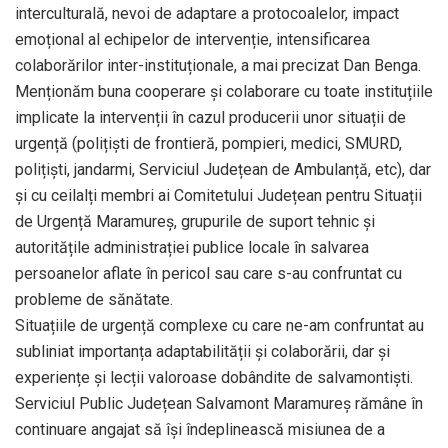
interculturală, nevoi de adaptare a protocoalelor, impact
emoțional al echipelor de intervenție, intensificarea
colaborărilor inter-instituționale, a mai precizat Dan Benga.
Menționăm buna cooperare și colaborare cu toate instituțiile
implicate la intervenții în cazul producerii unor situații de
urgență (polițiști de frontieră, pompieri, medici, SMURD,
polițiști, jandarmi, Serviciul Județean de Ambulanță, etc), dar
și cu ceilalți membri ai Comitetului Județean pentru Situații
de Urgență Maramureș, grupurile de suport tehnic și
autoritățile administrației publice locale în salvarea
persoanelor aflate în pericol sau care s-au confruntat cu
probleme de sănătate.
Situațiile de urgență complexe cu care ne-am confruntat au
subliniat importanța adaptabilității și colaborării, dar și
experiențe și lecții valoroase dobândite de salvamontiști.
Serviciul Public Județean Salvamont Maramureș rămâne în
continuare angajat să își îndeplinească misiunea de a