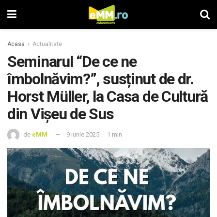
Acasa
Actualitate
Seminarul “De ce ne
îmbolnăvim?”, susținut de dr.
Horst Müller, la Casa de Cultură
din Vișeu de Sus
de
eMM
9 iunie 2025
1 min