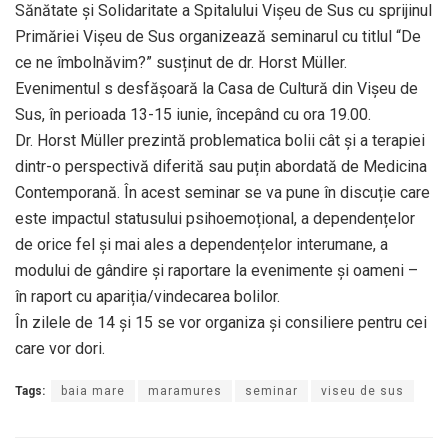
Sănătate și Solidaritate a Spitalului Vișeu de Sus cu sprijinul
Primăriei Vișeu de Sus organizează seminarul cu titlul “De
ce ne îmbolnăvim?” susținut de dr. Horst Müller.
Evenimentul s desfășoară la Casa de Cultură din Vișeu de
Sus, în perioada 13-15 iunie, începând cu ora 19.00.
Dr. Horst Müller prezintă problematica bolii cât și a terapiei
dintr-o perspectivă diferită sau puțin abordată de Medicina
Contemporană. În acest seminar se va pune în discuție care
este impactul statusului psihoemoțional, a dependențelor
de orice fel și mai ales a dependențelor interumane, a
modului de gândire și raportare la evenimente și oameni –
în raport cu apariția/vindecarea bolilor.
În zilele de 14 și 15 se vor organiza și consiliere pentru cei
care vor dori.
Tags:
baia mare
maramures
seminar
viseu de sus