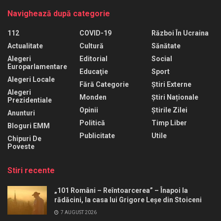
Navighează după categorie
112
COVID-19
Război În Ucraina
Actualitate
Cultură
Sănătate
Alegeri
Editorial
Social
Europarlamentare
Educaţie
Sport
Alegeri Locale
Fără Categorie
Știri Externe
Alegeri
Monden
Știri Naționale
Prezidentiale
Opinii
Știrile Zilei
Anunturi
Politică
Timp Liber
Bloguri EMM
Publicitate
Utile
Chipuri De
Poveste
Stiri recente
„101 Români – Reîntoarcerea” – Înapoi la
rădăcini, la casa lui Grigore Leșe din Stoiceni
7 AUGUST 2026