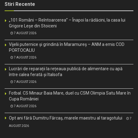
Stiri Recente
„101 Români – Reîntoarcerea” – Înapoi la rădăcini, la casa lui
Grigore Leșe din Stoiceni
7 AUGUST 2026
Vijelii puternice și grindină în Maramureș – ANM a emis COD
PORTOCALIU
7 AUGUST 2026
Lucrări de reparații la rețeaua publică de alimentare cu apă
între calea ferată și Italsofa
7 AUGUST 2026
Fotbal. CS Minaur Baia Mare, duel cu CSM Olimpia Satu Mare în
Cupa României
7 AUGUST 2026
Opt ani fără Dumitru Fărcaș, marele maestru al taragotului
7
AUGUST 2026