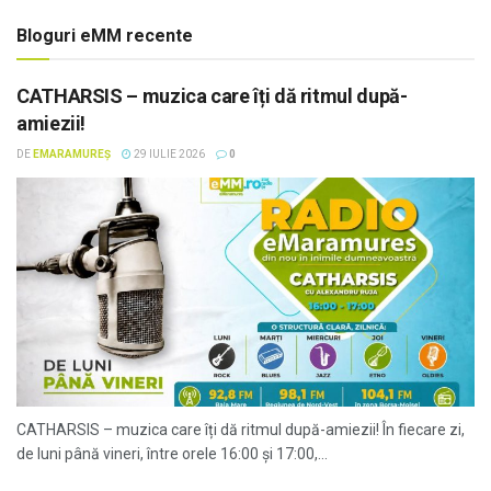
Bloguri eMM recente
CATHARSIS – muzica care îți dă ritmul după-
amiezii!
DE
EMARAMUREȘ
29 IULIE 2026
0
CATHARSIS – muzica care îți dă ritmul după-amiezii! În fiecare zi,
de luni până vineri, între orele 16:00 și 17:00,...