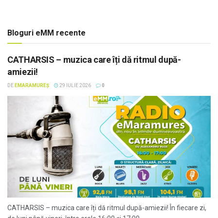
Bloguri eMM recente
CATHARSIS – muzica care îți dă ritmul după-
amiezii!
DE
EMARAMUREȘ
29 IULIE 2026
0
CATHARSIS – muzica care îți dă ritmul după-amiezii! În fiecare zi,