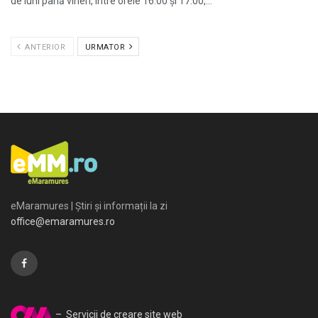
de luni până vineri, între orele 16:00 și 17:00,...
ANTERIOR
URMATOR
eMaramures | Știri și informații la zi
office@emaramures.ro
– Servicii de creare site web