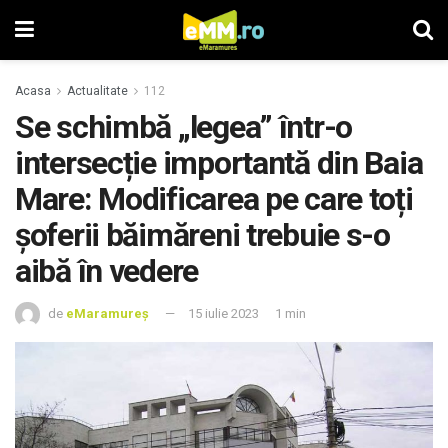
Acasa
Actualitate
112
Se schimbă „legea” într-o
intersecție importantă din Baia
Mare: Modificarea pe care toți
șoferii băimăreni trebuie s-o
aibă în vedere
de
eMaramureș
15 iulie 2023
1 min