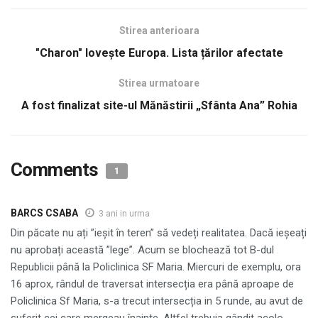
Stirea anterioara
"Charon" lovește Europa. Lista țărilor afectate
Stirea urmatoare
A fost finalizat site-ul Mănăstirii „Sfânta Ana” Rohia
Comments
1
BARCS CSABA
3 ani in urma
Din păcate nu ați ”ieșit în teren” să vedeți realitatea. Dacă ieșeați
nu aprobați această ”lege”. Acum se blochează tot B-dul
Republicii până la Policlinica SF Maria. Miercuri de exemplu, ora
16 aprox, rândul de traversat intersecția era până aproape de
Policlinica Sf Maria, s-a trecut intersecția in 5 runde, au avut de