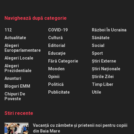
Navighează după categorie
112
COVID-19
Război În Ucraina
Actualitate
Cultură
Sănătate
Alegeri
Editorial
Social
Europarlamentare
Educaţie
Sport
Alegeri Locale
Fără Categorie
Știri Externe
Alegeri
Monden
Știri Naționale
Prezidentiale
Opinii
Știrile Zilei
Anunturi
Politică
Timp Liber
Bloguri EMM
Publicitate
Utile
Chipuri De
Poveste
Stiri recente
Vacanță cu zâmbete și prietenii noi pentru copiii
din Baia Mare