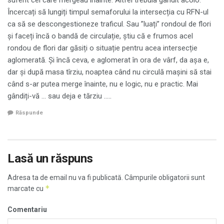
suferit cei care mergeau înainte. Altfel trebuia gândit acolo.
Încercați să lungiți timpul semaforului la intersecția cu RFN-ul
ca să se descongestioneze traficul. Sau ”luați” rondoul de flori
și faceți încă o bandă de circulație, știu că e frumos acel
rondou de flori dar găsiți o situație pentru acea intersecție
aglomerată. Și încă ceva, e aglomerat în ora de vârf, da așa e,
dar și după masa tîrziu, noaptea când nu circulă mașini să stai
când s-ar putea merge înainte, nu e logic, nu e practic. Mai
gândiți-vă … sau deja e tărziu …..
Răspunde
Lasă un răspuns
Adresa ta de email nu va fi publicată.
Câmpurile obligatorii sunt
*
marcate cu
Comentariu