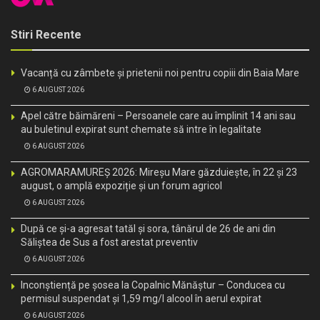
Stiri Recente
Vacanță cu zâmbete și prietenii noi pentru copiii din Baia Mare
6 AUGUST 2026
Apel către băimăreni – Persoanele care au împlinit 14 ani sau
au buletinul expirat sunt chemate să intre în legalitate
6 AUGUST 2026
AGROMARAMUREȘ 2026: Mireșu Mare găzduiește, în 22 și 23
august, o amplă expoziție și un forum agricol
6 AUGUST 2026
După ce și-a agresat tatăl și sora, tânărul de 26 de ani din
Săliștea de Sus a fost arestat preventiv
6 AUGUST 2026
Inconștiență pe șosea la Copalnic Mănăștur – Conducea cu
permisul suspendat și 1,59 mg/l alcool în aerul expirat
6 AUGUST 2026