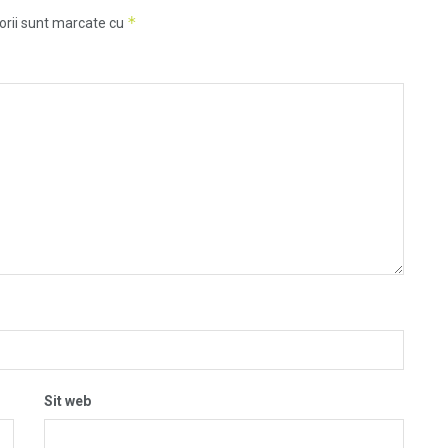
*
orii sunt marcate cu
Sit web