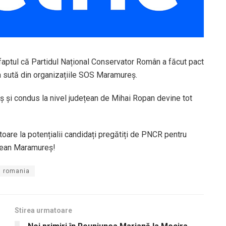
faptul că Partidul Național Conservator Român a făcut pact
 la sută din organizațiile SOS Maramureș.
heș și condus la nivel județean de Mihai Ropan devine tot
toare la potențialii candidați pregătiți de PNCR pentru
ețean Maramureș!
romania
Stirea urmatoare