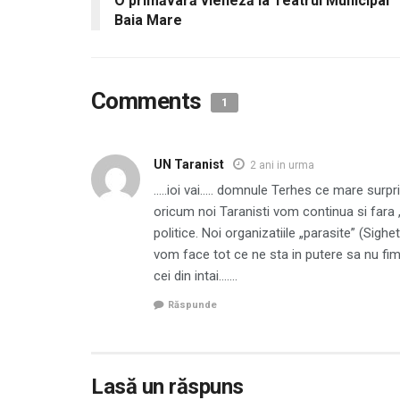
O primăvară vieneză la Teatrul Municipal
Baia Mare
Comments
1
UN Taranist
2 ani in urma
…..ioi vai….. domnule Terhes ce mare surpr
oricum noi Taranisti vom continua si fara „c
politice. Noi organizatiile „parasite” (Sigh
vom face tot ce ne sta in putere sa nu fim 
cei din intai…….
Răspunde
Lasă un răspuns