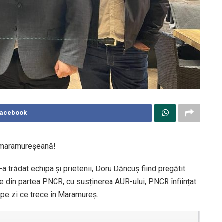
Facebook
ă maramureșeană!
-a trădat echipa și prietenii, Doru Dăncuș fiind pregătit
re din partea PNCR, cu susținerea AUR-ului, PNCR înființat
 pe zi ce trece în Maramureș.