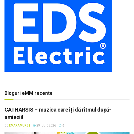
Bloguri eMM recente
CATHARSIS – muzica care îți dă ritmul după-
amiezii!
DE
EMARAMUREȘ
29 IULIE 2026
0