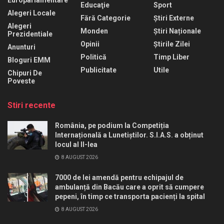
Europarlamentare
Educaţie
Sport
Alegeri Locale
Fără Categorie
Știri Externe
Alegeri
Monden
Știri Naționale
Prezidentiale
Opinii
Știrile Zilei
Anunturi
Politică
Timp Liber
Bloguri EMM
Publicitate
Utile
Chipuri De
Poveste
Stiri recente
România, pe podium la Competiția
Internațională a Lunetiștilor. S.I.A.S. a obținut
locul al II-lea
8 AUGUST 2026
7000 de lei amendă pentru echipajul de
ambulanță din Bacău care a oprit să cumpere
pepeni, în timp ce transporta pacienți la spital
8 AUGUST 2026