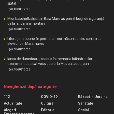
spital
8 AUGUST 2026
Micii baschetbaliști din Baia Mare au primit lecții de siguranță
de la jandarmii montani
8 AUGUST 2026
Literația timpurie, în prim-plan: noi măsuri pentru sprijinirea
elevilor din Maramureș
8 AUGUST 2026
Iancu de Hunedoara, readus în memoria băimărenilor:
eveniment dedicat voievodului la Muzeul Județean
8 AUGUST 2026
Navighează după categorie
112
COVID-19
Război În Ucraina
Actualitate
Cultură
Sănătate
Alegeri
Editorial
Social