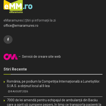
eMaramures | Știri și informații la zi
office@emaramures.ro
– Servicii de creare site web
Stiri Recente
România, pe podium la Competiția Internațională a Lunetiștilor.
S.I.A.S. a obținut locul al II-lea
8 AUGUST 2026
7000 de lei amendă pentru echipajul de ambulanță din Bacău
care a oprit să cumpere pepeni, în timp ce transporta pacienți la