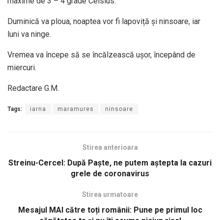
maxime de 3 – 4 grade Celsius.
Duminică va ploua, noaptea vor fi lapoviță și ninsoare, iar
luni va ninge.
Vremea va începe să se încălzească ușor, începând de
miercuri.
Redactare G.M.
Tags:
iarna
maramures
ninsoare
Stirea anterioara
Streinu-Cercel: După Paşte, ne putem aştepta la cazuri
grele de coronavirus
Stirea urmatoare
Mesajul MAI către toți românii: Pune pe primul loc