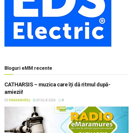
Bloguri eMM recente
CATHARSIS – muzica care îți dă ritmul după-
amiezii!
DE
EMARAMUREȘ
29 IULIE 2026
0