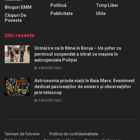
Politică
Timp Liber
Bloguri EMM
Publicitate
Utile
Chipuri De
Poveste
Stiri recente
Urmărire ca în filme în Borșa – Un șofer cu
permisul suspendat a intrat cu mașina în
autospeciala Poliției
6 AUGUST 2026
Astronomia prinde viață în Baia Mare. Eveniment
dedicat pasionaților de univers și observațiilor
prin telescop
6 AUGUST 2026
Termeni de folosire
Politica de confidentialitate