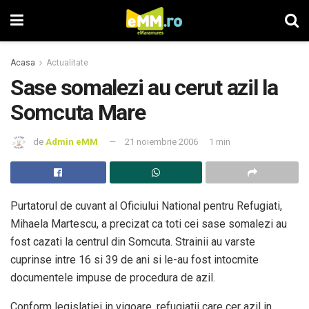
Acasa
Actualitate
Sase somalezi au cerut azil la
Somcuta Mare
de
Admin eMM
21 noiembrie 2006
1 min
Purtatorul de cuvant al Oficiului National pentru Refugiati,
Mihaela Martescu, a precizat ca toti cei sase somalezi au
fost cazati la centrul din Somcuta. Strainii au varste
cuprinse intre 16 si 39 de ani si le-au fost intocmite
documentele impuse de procedura de azil.
Conform legislatiei in vigoare, refugiatii care cer azil in