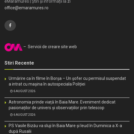
eMaramures | Știri și informații la zi
office@emaramures.ro
– Servicii de creare site web
Stiri Recente
Urmărire ca în filme în Borșa – Un șofer cu permisul suspendat
a intrat cu mașina în autospeciala Poliției
6 AUGUST 2026
Astronomia prinde viață în Baia Mare. Eveniment dedicat
pasionaților de univers și observațiilor prin telescop
6 AUGUST 2026
PS Vasile Bizău va sluji în Baia Mare și Ieud în Duminica a X-a
după Rusalii