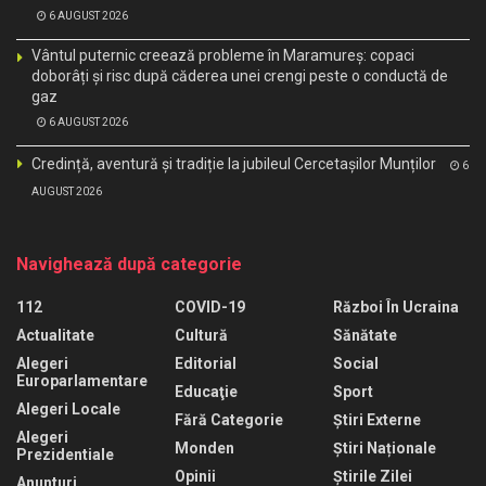
6 AUGUST 2026
Vântul puternic creează probleme în Maramureș: copaci
doborâți și risc după căderea unei crengi peste o conductă de
gaz
6 AUGUST 2026
Credință, aventură și tradiție la jubileul Cercetașilor Munților
6
AUGUST 2026
Navighează după categorie
112
COVID-19
Război În Ucraina
Actualitate
Cultură
Sănătate
Alegeri
Editorial
Social
Europarlamentare
Educaţie
Sport
Alegeri Locale
Fără Categorie
Știri Externe
Alegeri
Monden
Știri Naționale
Prezidentiale
Opinii
Știrile Zilei
Anunturi